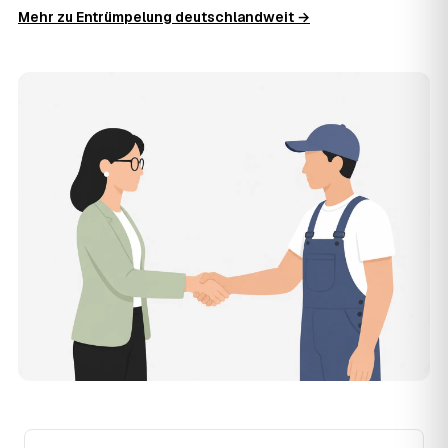
Die Anfrage ist kostenlos und unverbindlich. AWL
Mehr zu Entrümpelung deutschlandweit →
Zentrum ist Vermittler: Sie schildern einmal, was raus
muss, und erhalten mehrere Festpreis-Angebote geprüfter
Entrümpler aus Illertissen zum Vergleichen. Bezahlt wird
nur der Entrümpler, den Sie selbst auswählen.
12
Was kostet die Entrümpelung einer normalen
Wohnung in Illertissen?
Für eine durchschnittliche Wohnung mit rund 65 m² liegen
die Kosten in Illertissen bei etwa 1.840 €, das entspricht
im Schnitt rund 31,9 € je Quadratmeter. Zugänglichkeit
(Etage, Aufzug), Menge und Sperrmüllanteil verschieben
den Preis nach oben oder unten — den genauen
Festpreis nennt Ihnen der Entrümpler nach kurzer
Beschreibung.
13
Werden Entrümpelungen in Illertissen in Zukunft
teurer?
Seit 2020 verlief die Preisentwicklung in Illertissen fallend
(−10 %), mit dem bisherigen Höchststand im Jahr 2022.
Eine Prognose lässt sich daraus nicht ableiten, aber die
Daten zeigen: Wer frühzeitig anfragt, sichert sich das
aktuelle Preisniveau als Festpreis — unabhängig davon,