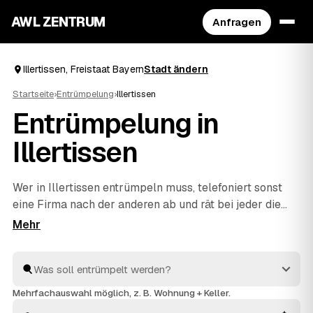
AWL ZENTRUM
Anfragen
Illertissen, Freistaat Bayern
Stadt ändern
Startseite
›
Entrümpelung
›
Illertissen
Entrümpelung in
Illertissen
Wer in Illertissen entrümpeln muss, telefoniert sonst
eine Firma nach der anderen ab und rät bei jeder die
Kosten neu. Mit AWL beschreiben Sie Ihr Vorhaben ein
einziges Mal – Keller, Dachboden, Wohnung oder
ganzes Haus – und bekommen dafür feste Preise
mehrerer geprüfter Anbieter aus Freistaat Bayern. Sie
legen die Angebote nebeneinander und sehen sofort,
Mehrfachauswahl möglich, z. B. Wohnung + Keller.
welches passt. Beauftragt wird erst, wenn Sie sich