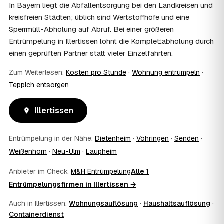
und holen die Kostenübernahme schriftlich ein. AWL
In Bayern liegt die Abfallentsorgung bei den Landkreisen und
Zentrum vermittelt die Entrümpler, entscheidet aber nicht
kreisfreien Städten; üblich sind Wertstoffhöfe und eine
über die Kostenübernahme.
Sperrmüll-Abholung auf Abruf. Bei einer größeren
08
Bekomme ich einen Entsorgungsnachweis?
Entrümpelung in Illertissen lohnt die Komplettabholung durch
Ja. Die Partner entsorgen über zugelassene Höfe und
einen geprüften Partner statt vieler Einzelfahrten.
stellen auf Wunsch einen Entsorgungsnachweis aus —
wichtig zum Beispiel für Vermieter, Nachlassverwaltung
Zum Weiterlesen:
Kosten pro Stunde
·
Wohnung entrümpeln
·
oder die eigene Dokumentation.
Teppich entsorgen
09
Muss ich bei der Entrümpelung anwesend sein?
Nicht zwingend. Viele Kunden in Illertissen sind nur zur
Übergabe und zum Abschluss vor Ort; den genauen
Illertissen
Ablauf — etwa die Schlüsselübergabe — stimmen Sie
direkt mit dem Entrümpler ab.
Entrümpelung in der Nähe:
Dietenheim
·
Vöhringen
·
Senden
·
10
Was ist im Festpreis enthalten?
Weißenhorn
·
Neu-Ulm
·
Laupheim
Der Festpreis deckt in der Regel das komplette
Ausräumen, Tragen und Verladen, den Transport sowie die
Anbieter im Check:
M&H Entrümpelung
Alle 1
fachgerechte Entsorgung ab — auf Wunsch inklusive
Entrümpelungsfirmen in Illertissen →
besenreiner Übergabe. Es gibt keine versteckten
Zusatzkosten: Was vereinbart ist, gilt. Anrechenbare
Auch in Illertissen:
Wohnungsauflösung
·
Haushaltsauflösung
·
Wertgegenstände senken den Endpreis zusätzlich.
Containerdienst
11
Was kostet die Anfrage über AWL Zentrum?