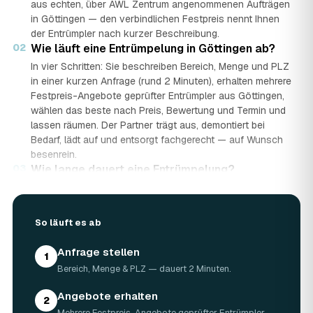
aus echten, über AWL Zentrum angenommenen Aufträgen
in Göttingen — den verbindlichen Festpreis nennt Ihnen
der Entrümpler nach kurzer Beschreibung.
02
Wie läuft eine Entrümpelung in Göttingen ab?
In vier Schritten: Sie beschreiben Bereich, Menge und PLZ
in einer kurzen Anfrage (rund 2 Minuten), erhalten mehrere
Festpreis-Angebote geprüfter Entrümpler aus Göttingen,
wählen das beste nach Preis, Bewertung und Termin und
lassen räumen. Der Partner trägt aus, demontiert bei
Bedarf, lädt auf und entsorgt fachgerecht — auf Wunsch
besenrein.
03
Wie lange dauert eine Entrümpelung?
Das hängt von der Größe ab: Ein Keller oder einzelner
Raum ist oft an einem halben bis ganzen Tag geräumt,
eine komplette Wohnung oder ein Haus in Göttingen kann
So läuft es ab
ein bis zwei Tage dauern. Einen Termin gibt es häufig
schon innerhalb weniger Tage, bei akuten Fällen wie einer
Anfrage stellen
1
Messie-Wohnung auch kurzfristig.
Bereich, Menge & PLZ — dauert 2 Minuten.
04
Welche Gegenstände werden bei der
Entrümpelung entsorgt?
Angebote erhalten
2
Mitgenommen wird praktisch der gesamte Hausrat: Möbel,
Mehrere Festpreis-Angebote geprüfter Entrümpler.