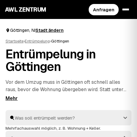
AWL ZENTRUM
Anfragen
Göttingen, NI
Stadt ändern
Startseite
›
Entrümpelung
›
Göttingen
Entrümpelung in
Göttingen
Vor dem Umzug muss in Göttingen oft schnell alles
raus, bevor die Wohnung übergeben wird. Statt unter
Zeitdruck den erstbesten Betrieb zu nehmen, stellen
Sie über AWL eine Anfrage und bekommen Festpreis-
Angebote geprüfter Entrümpler aus Göttingen bis
Northeim
und
Kassel
. So vergleichen Sie Preise und
Termine, auch wenn es eilig ist. Die Profis kümmern
Mehrfachauswahl möglich, z. B. Wohnung + Keller.
sich ums Ausräumen und die fachgerechte Entsorgung.