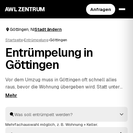
AWL ZENTRUM
Anfragen
Göttingen, NI
Stadt ändern
Startseite
›
Entrümpelung
›
Göttingen
Entrümpelung in
Göttingen
Vor dem Umzug muss in Göttingen oft schnell alles
raus, bevor die Wohnung übergeben wird. Statt unter
Zeitdruck den erstbesten Betrieb zu nehmen, stellen
Sie über AWL eine Anfrage und bekommen Festpreis-
Angebote geprüfter Entrümpler aus Göttingen bis
Northeim
und
Kassel
. So vergleichen Sie Preise und
Termine, auch wenn es eilig ist. Die Profis kümmern
Mehrfachauswahl möglich, z. B. Wohnung + Keller.
sich ums Ausräumen und die fachgerechte Entsorgung.