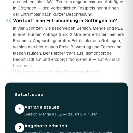
aus echten, über AWL Zentrum angenommenen Aufträgen
in Göttingen — den verbindlichen Festpreis nennt Ihnen
der Entrümpler nach kurzer Beschreibung.
02
Wie läuft eine Entrümpelung in Göttingen ab?
In vier Schritten: Sie beschreiben Bereich, Menge und PLZ
in einer kurzen Anfrage (rund 2 Minuten), erhalten mehrere
Festpreis-Angebote geprüfter Entrümpler aus Göttingen,
wählen das beste nach Preis, Bewertung und Termin und
lassen räumen. Der Partner trägt aus, demontiert bei
Bedarf, lädt auf und entsorgt fachgerecht — auf Wunsch
besenrein.
03
Wie lange dauert eine Entrümpelung?
Das hängt von der Größe ab: Ein Keller oder einzelner
Raum ist oft an einem halben bis ganzen Tag geräumt,
eine komplette Wohnung oder ein Haus in Göttingen kann
So läuft es ab
ein bis zwei Tage dauern. Einen Termin gibt es häufig
schon innerhalb weniger Tage, bei akuten Fällen wie einer
Anfrage stellen
1
Messie-Wohnung auch kurzfristig.
Bereich, Menge & PLZ — dauert 2 Minuten.
04
Welche Gegenstände werden bei der
Entrümpelung entsorgt?
Angebote erhalten
2
Mitgenommen wird praktisch der gesamte Hausrat: Möbel,
Mehrere Festpreis-Angebote geprüfter Entrümpler.