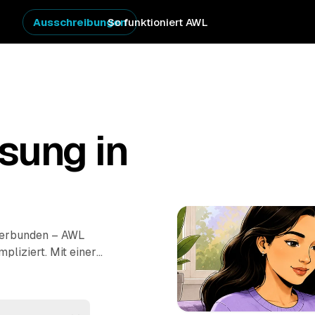
Ausschreibungen
So funktioniert AWL
sung in
 verbunden – AWL
pliziert. Mit einer
lfhagen bis
Zierenberg
etten Hausstand
zelner Zimmer: