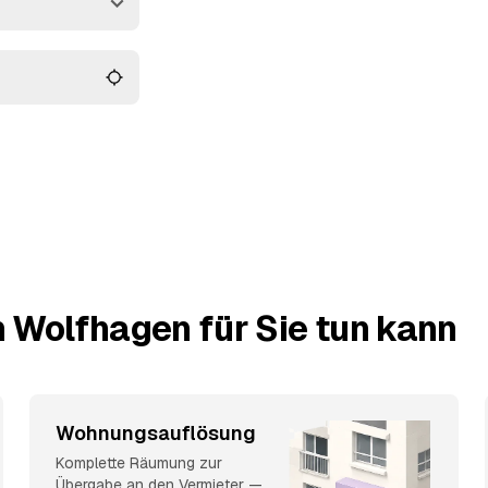
 verwertbarer Hausrat
ehrere Angebote, statt
 Wolfhagen für Sie tun kann
Wohnungsauflösung
Komplette Räumung zur
Übergabe an den Vermieter —