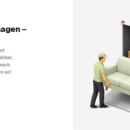
hagen –
ert
Möbel,
unsch
en wir