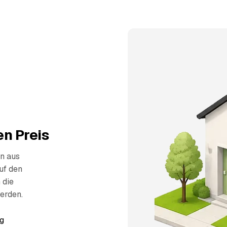
n Preis
n aus
uf den
 die
erden.
g