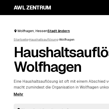
AWL ZENTRUM
Wolfhagen, Hessen
Stadt ändern
Startseite
›
Haushaltsauflösung
›
Wolfhagen
Haushaltsauflö
Wolfhagen
Eine Haushaltsauflösung ist oft mit einem Abschied
macht zumindest die Organisation in Wolfhagen unkom
Anfrage erreichen Sie geprüfte Anbieter rund um Wo
und
Volkmarsen
, die Ihnen Festpreise für den kompl
nennen. Ob Nachlass, Umzug oder
Entrümpelung
ein