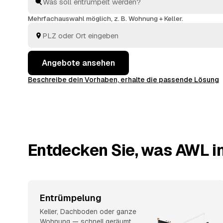
geräumt wird respektvoll, entsorgt fachgerecht, und
wird auf den Preis angerechnet. So vergleichen Sie m
Mehrfachauswahl möglich, z. B. Wohnung + Keller.
jeden Betrieb einzeln anzufragen.
Angebote ansehen
Beschreibe dein Vorhaben, erhalte die passende Lösung
Entdecken Sie, was AWL in
Entrümpelung
Keller, Dachboden oder ganze
Wohnung — schnell geräumt