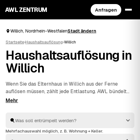
AWL ZENTRUM
Anfragen
Willich, Nordrhein-Westfalen
Stadt ändern
Startseite
›
Haushaltsauflösung
›
Willich
Haushaltsauflösung in
Willich
Wenn Sie das Elternhaus in Willich aus der Ferne
auflösen müssen, zählt jede Entlastung. AWL bündelt
die Suche: Eine Anfrage genügt, und geprüfte Anbieter
aus der Region melden sich mit verbindlichen
Festpreisen für den kompletten Hausstand. Räumung,
Sichtung des Nachlasses, fachgerechte Entsorgung und
Wertanrechnung übernehmen die Profis – einfühlsam
Mehrfachauswahl möglich, z. B. Wohnung + Keller.
und ohne dass Sie vor Ort sein müssen. Die Angebote