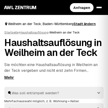
AWL ZENTRUM
Anfragen
Weilheim an der Teck, Baden-Württemberg
Stadt ändern
Startseite
›
Haushaltsauflösung
›
Weilheim an der Teck
Haushaltsauflösung in
Weilheim an der Teck
Sie möchten eine Haushaltsauflösung in Weilheim an
der Teck vergeben und nicht erst zehn Firmen
abklappern? Über AWL schildern Sie Umfang und
Objekt einmal und erhalten mehrere Festpreis-
Angebote geprüfter Anbieter zum Vergleichen. Vom
Teilbereich bis zum vollständigen Hausstand im Erbfall
kümmern sich die Profis um Räumung, Transport und
Mehrfachauswahl möglich, z. B. Wohnung + Keller.
Entsorgung – verwertbarer Nachlass wie Möbel oder