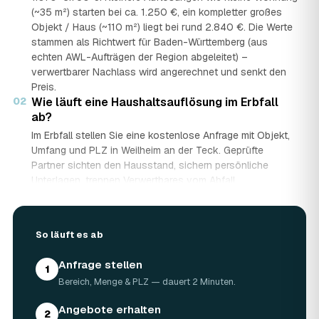
(~35 m²) starten bei ca. 1.250 €, ein kompletter großes
Objekt / Haus (~110 m²) liegt bei rund 2.840 €. Die Werte
stammen als Richtwert für Baden-Württemberg (aus
echten AWL-Aufträgen der Region abgeleitet) –
verwertbarer Nachlass wird angerechnet und senkt den
Preis.
02
Wie läuft eine Haushaltsauflösung im Erbfall
ab?
Im Erbfall stellen Sie eine kostenlose Anfrage mit Objekt,
Umfang und PLZ in Weilheim an der Teck. Geprüfte
Partner sichten den Hausstand, sichern persönliche
Unterlagen, trennen Verwertbares vom Abfall,
transportieren ab und entsorgen mit Nachweis – auf
Wunsch besenrein zur Übergabe. Sie erhalten mehrere
Festpreis-Angebote und entscheiden in Ruhe, gerade
So läuft es ab
wenn mehrere Erben beteiligt sind.
03
Werden Wertgegenstände und Antiquitäten
Anfrage stellen
angerechnet?
1
Bereich, Menge & PLZ — dauert 2 Minuten.
Ja. Antiquitäten, Möbel, Schmuck und ganze Sammlungen
aus dem Nachlass werden fachkundig begutachtet und
Angebote erhalten
2
auf den Preis angerechnet. Bei wertvollem Hausstand