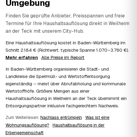
Umgebung
persönliche Gegenstände werden respektvoll behandelt.
Gerade nach einem Trauerfall in Weilheim an der Teck
bleibt alles vertraulich.
Finden Sie geprüfte Anbieter, Preisspannen und freie
07
Ist die Haushaltsauflösung im Nachlass
Termine für Ihre Haushaltsauflösung direkt in
Weilheim
steuerlich absetzbar?
an der Teck
mit unserem City-Hub.
Häufig ja: Im Nachlass können die Kosten einer
Haushaltsauflösung als Nachlassverbindlichkeit die
Eine Haushaltsauflösung kostet in Baden-Württemberg im
Erbschaftsteuer mindern, bei vermieteten Objekten teils
Schnitt 2.184 € (Richtwert, typische Spanne 1.070–3.760 €).
als Werbungskosten. Sie erhalten eine ordentliche
Mehr erfahren
·
Alle Preise im Report
Rechnung als Beleg. Verbindlich klärt das Ihr
Steuerberater – wir liefern die nötigen Unterlagen.
In Baden-Württemberg organisieren die Stadt- und
08
Muss ich als Erbe in Weilheim an der Teck vor
Landkreise die Sperrmüll- und Wertstoffentsorgung
Ort anwesend sein?
eigenständig – meist über Abrufabholung und kommunale
Nein, Sie müssen nicht durchgängig anwesend sein. Viele
Wertstoffhöfe. Größere Mengen aus einer
Erben übergeben in Weilheim an der Teck nur die
Haushaltsauflösung in Weilheim an der Teck übernimmt ein
Schlüssel und lassen sich per Fotos auf dem Laufenden
Entsorgungspartner inklusive fachgerechtem Nachweis.
halten. Eine kurze Übergabe zu Beginn und zur
besenreinen Abnahme genügt meist.
Zum Weiterlesen:
Nachlass entrümpeln
·
Was ist eine
09
Bekomme ich einen Entsorgungsnachweis?
Wohnungsauflösung?
·
Haushaltsauflösung in der
Ja. Sie erhalten auf Wunsch einen Entsorgungs- bzw.
Erbengemeinschaft
Verwertungsnachweis über die fachgerechte Entsorgung.