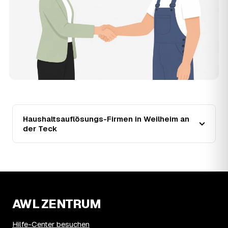
Teck zwischen 1.070 € und 3.760 €?
Der Preis richtet sich vor allem nach Umfang und Zustand
des Hausstands: eine kleine, aufgeräumte Wohnung liegt
eher bei 1.070 €, ein vollgestelltes Haus mit Keller und
Dachboden eher bei 3.760 €. Verwertbare
Wertgegenstände wirken unabhängig von der Größe
zusätzlich preissenkend.
14
Wie haben sich die Preise für
Haushaltsauflösung in Weilheim an der Teck
entwickelt?
Seit 2021 zeigt der Trend in Weilheim an der Teck eine
Haushaltsauflösungs-Firmen in Weilheim an
klare Richtung: fallend um rund 7 %, mit dem bisherigen
der Teck
Höchststand im Jahr 2022. Seither ist der Ø-Preis
steigend – die genaue Entwicklung sehen Sie in der
Preisgrafik weiter oben.
15
Was kostet eine Haushaltsauflösung in der
Umgebung von Weilheim an der Teck?
Kirchheim unter Teck liegt bei einem Ø-Preis von rund
AWL ZENTRUM
2.184 € pro Haushaltsauflösung, in Weilheim an der Teck
sind es im Schnitt 2.184 €. Die genaue Preisspanne hängt
jeweils von Größe und Wertanrechnung des Hausstands
Hilfe-Center besuchen