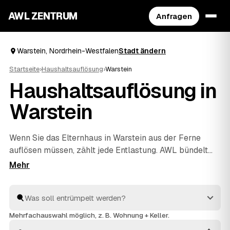
AWL ZENTRUM
Anfragen
Warstein, Nordrhein-Westfalen
Stadt ändern
Startseite
›
Haushaltsauflösung
›
Warstein
Haushaltsauflösung in
Warstein
Wenn Sie das Elternhaus in Warstein aus der Ferne
auflösen müssen, zählt jede Entlastung. AWL bündelt
die Suche: Eine Anfrage genügt, und geprüfte Anbieter
aus der Region melden sich mit verbindlichen
Festpreisen für den kompletten Hausstand. Räumung,
Sichtung des Nachlasses, fachgerechte Entsorgung und
Wertanrechnung übernehmen die Profis – einfühlsam
Mehrfachauswahl möglich, z. B. Wohnung + Keller.
und ohne dass Sie vor Ort sein müssen. Die Angebote