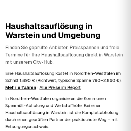
jedem geprüften Partner in Warstein dazu.
06
Wie diskret läuft die Haushaltsauflösung ab?
Sehr diskret. Auf Wunsch erfolgt die Haushaltsauflösung
Haushaltsauflösung in
ohne Aufsehen, unauffällige Fahrzeuge sind möglich und
persönliche Gegenstände werden respektvoll behandelt.
Warstein
und Umgebung
Gerade nach einem Trauerfall in Warstein bleibt alles
vertraulich.
Finden Sie geprüfte Anbieter, Preisspannen und freie
07
Ist die Haushaltsauflösung im Nachlass
Termine für Ihre Haushaltsauflösung direkt in
Warstein
steuerlich absetzbar?
mit unserem City-Hub.
Häufig ja: Im Nachlass können die Kosten einer
Haushaltsauflösung als Nachlassverbindlichkeit die
Eine Haushaltsauflösung kostet in Nordrhein-Westfalen im
Erbschaftsteuer mindern, bei vermieteten Objekten teils
Schnitt 1.890 € (Richtwert, typische Spanne 790–2.860 €).
als Werbungskosten. Sie erhalten eine ordentliche
Mehr erfahren
·
Alle Preise im Report
Rechnung als Beleg. Verbindlich klärt das Ihr
Steuerberater – wir liefern die nötigen Unterlagen.
In Nordrhein-Westfalen organisieren die Kommunen
08
Muss ich als Erbe in Warstein vor Ort anwesend
Sperrmüll-Abholung und Wertstoffhöfe. Bei einer
sein?
Haushaltsauflösung in Warstein ist die Komplettabholung
Nein, Sie müssen nicht durchgängig anwesend sein. Viele
durch einen geprüften Partner der praktischste Weg – mit
Erben übergeben in Warstein nur die Schlüssel und lassen
Entsorgungsnachweis.
sich per Fotos auf dem Laufenden halten. Eine kurze