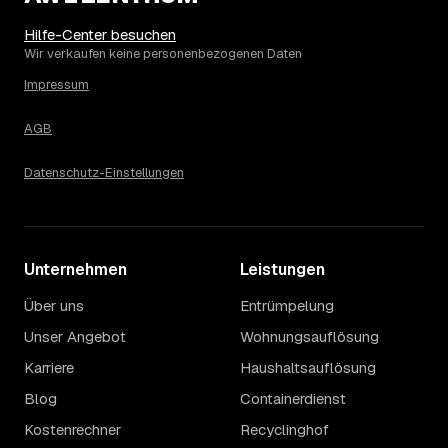
€. Die genaue Preisspanne hängt jeweils von Größe und
Wertanrechnung des Hausstands ab, ein Städtevergleich
Hilfe-Center besuchen
lohnt sich vor der Anfrage trotzdem.
Wir verkaufen keine personenbezogenen Daten
Impressum
AGB
Datenschutz-Einstellungen
Unternehmen
Leistungen
Über uns
Entrümpelung
Unser Angebot
Wohnungsauflösung
Karriere
Haushaltsauflösung
Blog
Containerdienst
Kostenrechner
Recyclinghof