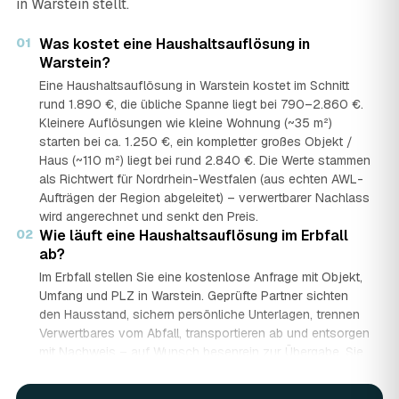
in Warstein stellt.
01
Was kostet eine Haushaltsauflösung in
Warstein?
Eine Haushaltsauflösung in Warstein kostet im Schnitt
rund 1.890 €, die übliche Spanne liegt bei 790–2.860 €.
Kleinere Auflösungen wie kleine Wohnung (~35 m²)
starten bei ca. 1.250 €, ein kompletter großes Objekt /
Haus (~110 m²) liegt bei rund 2.840 €. Die Werte stammen
als Richtwert für Nordrhein-Westfalen (aus echten AWL-
Aufträgen der Region abgeleitet) – verwertbarer Nachlass
wird angerechnet und senkt den Preis.
02
Wie läuft eine Haushaltsauflösung im Erbfall
ab?
Im Erbfall stellen Sie eine kostenlose Anfrage mit Objekt,
Umfang und PLZ in Warstein. Geprüfte Partner sichten
den Hausstand, sichern persönliche Unterlagen, trennen
Verwertbares vom Abfall, transportieren ab und entsorgen
mit Nachweis – auf Wunsch besenrein zur Übergabe. Sie
erhalten mehrere Festpreis-Angebote und entscheiden in
Ruhe, gerade wenn mehrere Erben beteiligt sind.