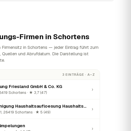
ungs-Firmen in
Schortens
Firmensitz in Schortens — jeder Eintrag führt zum
n, Quellen und Abrufdatum. Die Darstellung ist
te.
3 EINTRÄGE · A–Z
ung Friesland GmbH & Co. KG
›
419 Schortens · ★ 3,7 (47)
M&M Gebäudereinigung Haushaltsaufloesung Haushaltsauflösung Wohnungsauflösung Entrümpelung Tatortreinigung
›
1, 26419 Schortens · ★ 5 (49)
rümpelungen
›