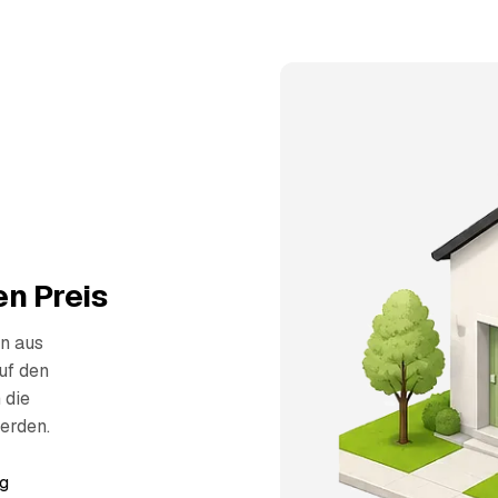
n Preis
n aus
uf den
 die
erden.
g