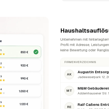
Haushaltsauflös
Unternehmen mit hinterlegtem 
Profil mit Adresse, Leistunge
keine Bewertung oder Ranglis
FIRMENVERZEICHNIS
Augustin Entsorg
AK
Jadeweserpark 12, 26
MT
Addernhausener Str. 1
Ralf Caßens Ent
RE