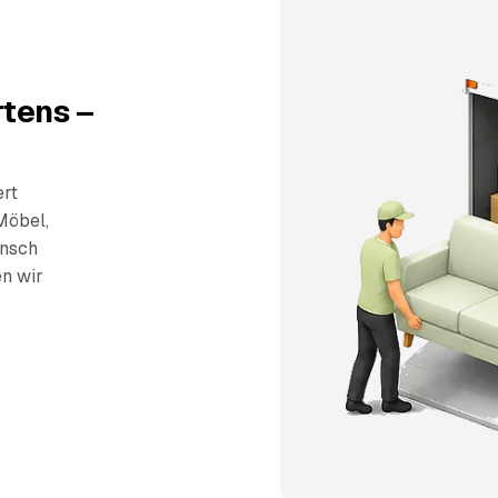
tens –
ert
Möbel,
unsch
en wir