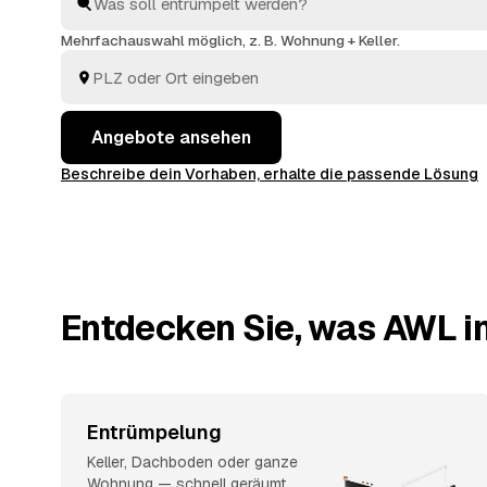
arbeiten zügig und einfühlsam, von der ersten Schubl
besenreinen Übergabe. Sie müssen nur die Angebote
Mehrfachauswahl möglich, z. B. Wohnung + Keller.
entscheiden.
Angebote ansehen
Beschreibe dein Vorhaben, erhalte die passende Lösung
Entdecken Sie, was AWL in
Entrümpelung
Keller, Dachboden oder ganze
Wohnung — schnell geräumt