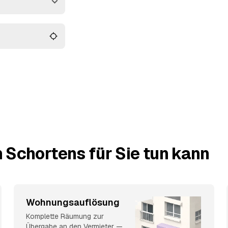
ade bis zur
 vergleichen und
 Schortens für Sie tun kann
Wohnungsauflösung
Komplette Räumung zur
Übergabe an den Vermieter —