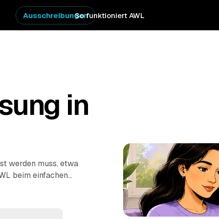
Ausschreibungen
So funktioniert AWL
sung in
öst werden muss, etwa
AWL beim einfachen
e Anbieter aus dem
 Festpreise –
rechnet. Die Profis