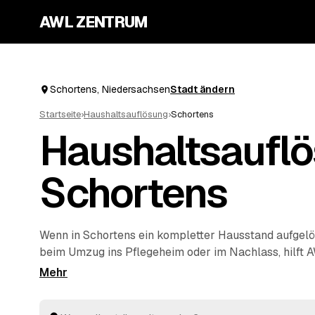
AWL ZENTRUM
Schortens, Niedersachsen
Stadt ändern
Startseite
›
Haushaltsauflösung
›
Schortens
Haushaltsauflö
Schortens
Wenn in Schortens ein kompletter Hausstand aufgel
beim Umzug ins Pflegeheim oder im Nachlass, hilft 
Start. Sie geben Ihre Anfrage kostenlos auf, geprüft
Umkreis von
Jever
und
Wilhelmshaven
rechnen Ihnen
verwertbare Gegenstände werden auf die Kosten ange