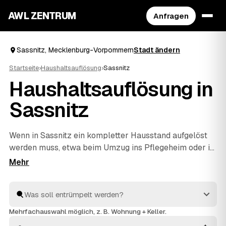
AWL ZENTRUM
Anfragen
Sassnitz, Mecklenburg-Vorpommern
Stadt ändern
Startseite
›
Haushaltsauflösung
›
Sassnitz
Haushaltsauflösung in
Sassnitz
Wenn in Sassnitz ein kompletter Hausstand aufgelöst
werden muss, etwa beim Umzug ins Pflegeheim oder im
Nachlass, hilft AWL beim einfachen Start. Sie geben
Ihre Anfrage kostenlos auf, geprüfte Anbieter aus dem
Umkreis von
Bergen auf Rügen
und
Putbus
rechnen
Ihnen Festpreise – verwertbare Gegenstände werden
auf die Kosten angerechnet. Die Profis arbeiten zügig
Mehrfachauswahl möglich, z. B. Wohnung + Keller.
und einfühlsam, von der ersten Schublade bis zur