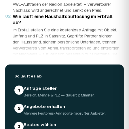
AWL-Aufträgen der Region abgeleitet) – verwertbarer
Nachlass wird angerechnet und senkt den Preis.
02
Wie läuft eine Haushaltsauflösung im Erbfall
ab?
Im Erbfall stellen Sie eine kostenlose Anfrage mit Objekt,
Umfang und PLZ in Sassnitz. Geprüfte Partner sichten
den Hausstand, sichern persönliche Unterlagen, trennen
Verwertbares vom Abfall, transportieren ab und entsorgen
mit Nachweis – auf Wunsch besenrein zur Übergabe. Sie
erhalten mehrere Festpreis-Angebote und entscheiden in
Ruhe, gerade wenn mehrere Erben beteiligt sind.
03
Werden Wertgegenstände und Antiquitäten
So läuft es ab
angerechnet?
Ja. Antiquitäten, Möbel, Schmuck und ganze Sammlungen
Anfrage stellen
1
aus dem Nachlass werden fachkundig begutachtet und
Bereich, Menge & PLZ — dauert 2 Minuten.
auf den Preis angerechnet. Bei wertvollem Hausstand
kann die Haushaltsauflösung in Sassnitz dadurch nahezu
Angebote erhalten
2
kostenneutral werden – in Einzelfällen bis hin zu
Mehrere Festpreis-Angebote geprüfter Anbieter.
Nullkosten.
04
Wie lange dauert eine Haushaltsauflösung in
Bestes wählen
3
Sassnitz?