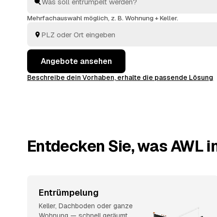
Kosten angerechnet, sodass Sie die Wohnung am End
übergeben. Die Angebote aus Sarstedt und
Laatzen
u
Mehrfachauswahl möglich, z. B. Wohnung + Keller.
Ihnen gebündelt vor, ohne dass Sie selbst herumtelef
Angebote ansehen
Beschreibe dein Vorhaben, erhalte die passende Lösung
Entdecken Sie, was AWL in
Entrümpelung
Keller, Dachboden oder ganze
Wohnung — schnell geräumt