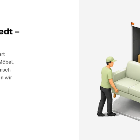
edt –
ert
Möbel,
unsch
en wir