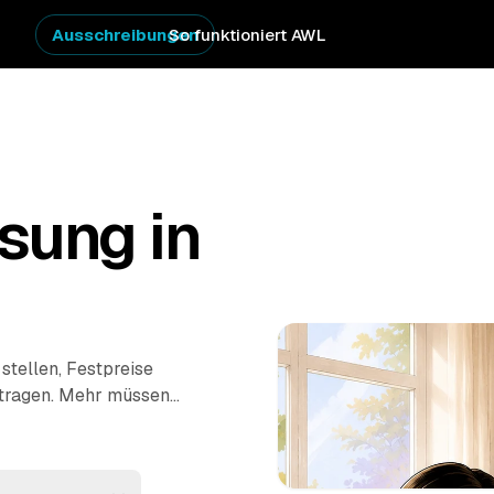
Ausschreibungen
So funktioniert AWL
sung in
 stellen, Festpreise
uftragen. Mehr müssen
etten Hausstand,
fachgerecht.
ass werden auf die