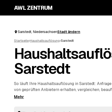
AWL ZENTRUM
Sarstedt, Niedersachsen
Stadt ändern
Startseite
›
Haushaltsauflösung
›
Sarstedt
Haushaltsauflö
Sarstedt
So läuft Ihre Haushaltsauflösung in Sarstedt: Anfrage
von geprüften Anbietern erhalten, vergleichen, bea
Sie nicht koordinieren – die Profis räumen den kompl
sichern persönliche Unterlagen und entsorgen alles 
Verwertbare Möbel oder Antiquitäten aus dem Nachl