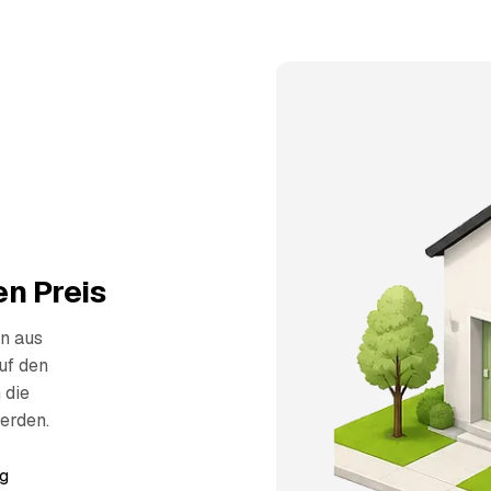
n Preis
n aus
uf den
 die
erden.
g