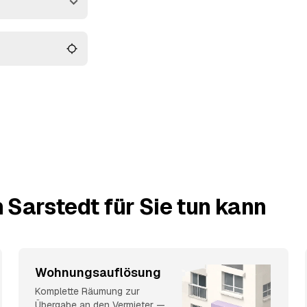
e besenrein
nd
Pattensen
liegen
onieren.
 Sarstedt für Sie tun kann
Wohnungsauflösung
Komplette Räumung zur
Übergabe an den Vermieter —