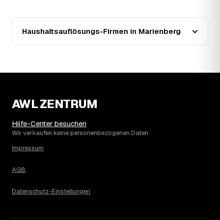
zusätzlich preissenkend.
14
Wie haben sich die Preise für
Haushaltsauflösung in Marienberg entwickelt?
Haushaltsauflösungs-Firmen in Marienberg
Seit 2021 zeigt der Trend in Marienberg eine klare
Richtung: steigend um rund 18 %, mit dem bisherigen
Höchststand im Jahr 2025. Seither ist der Ø-Preis
steigend – die genaue Entwicklung sehen Sie in der
Preisgrafik weiter oben.
15
Was kostet eine Haushaltsauflösung in der
Umgebung von Marienberg?
AWL ZENTRUM
Zöblitz liegt bei einem Ø-Preis von rund 2.039 € pro
Haushaltsauflösung, in Marienberg sind es im Schnitt
Hilfe-Center besuchen
1.874 €. Die genaue Preisspanne hängt jeweils von Größe
Wir verkaufen keine personenbezogenen Daten
und Wertanrechnung des Hausstands ab, ein
Impressum
Städtevergleich lohnt sich vor der Anfrage trotzdem.
AGB
Datenschutz-Einstellungen