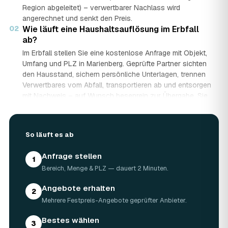
Region abgeleitet) – verwertbarer Nachlass wird
angerechnet und senkt den Preis.
02
Wie läuft eine Haushaltsauflösung im Erbfall
ab?
Im Erbfall stellen Sie eine kostenlose Anfrage mit Objekt,
Umfang und PLZ in Marienberg. Geprüfte Partner sichten
den Hausstand, sichern persönliche Unterlagen, trennen
Verwertbares vom Abfall, transportieren ab und entsorgen
mit Nachweis – auf Wunsch besenrein zur Übergabe. Sie
erhalten mehrere Festpreis-Angebote und entscheiden in
Ruhe, gerade wenn mehrere Erben beteiligt sind.
03
Werden Wertgegenstände und Antiquitäten
So läuft es ab
angerechnet?
Ja. Antiquitäten, Möbel, Schmuck und ganze Sammlungen
Anfrage stellen
1
aus dem Nachlass werden fachkundig begutachtet und
Bereich, Menge & PLZ — dauert 2 Minuten.
auf den Preis angerechnet. Bei wertvollem Hausstand
kann die Haushaltsauflösung in Marienberg dadurch
Angebote erhalten
2
nahezu kostenneutral werden – in Einzelfällen bis hin zu
Mehrere Festpreis-Angebote geprüfter Anbieter.
Nullkosten.
04
Wie lange dauert eine Haushaltsauflösung in
Bestes wählen
3
Marienberg?