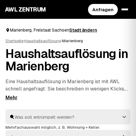
AWL ZENTRUM
Anfragen
Marienberg, Freistaat Sachsen
Stadt ändern
Startseite
›
Haushaltsauflösung
›
Marienberg
Haushaltsauflösung in
Marienberg
Eine Haushaltsauflösung in Marienberg ist mit AWL
schnell angefragt: Sie beschreiben in wenigen Klicks,
was raus soll, und bekommen dafür Festpreis-
Angebote geprüfter Anbieter aus Ihrer Region. Ob ein
einzelner Raum oder der komplette Hausstand aus
einem Nachlass – die Profis räumen aus, entsorgen
fachgerecht und rechnen verwertbare Gegenstände auf
Mehrfachauswahl möglich, z. B. Wohnung + Keller.
den Preis an. Statt einzeln zu telefonieren, vergleichen