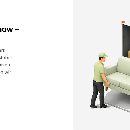
how –
ert
Möbel,
unsch
en wir