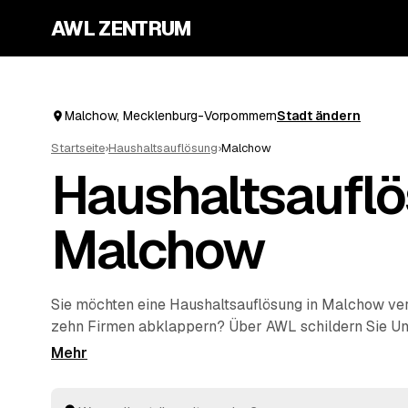
AWL ZENTRUM
Malchow, Mecklenburg-Vorpommern
Stadt ändern
Startseite
›
Haushaltsauflösung
›
Malchow
Haushaltsauflö
Malchow
Sie möchten eine Haushaltsauflösung in Malchow ver
zehn Firmen abklappern? Über AWL schildern Sie U
einmal und erhalten mehrere Festpreis-Angebote ge
Vergleichen. Vom Teilbereich bis zum vollständigen 
kümmern sich die Profis um Räumung, Transport und