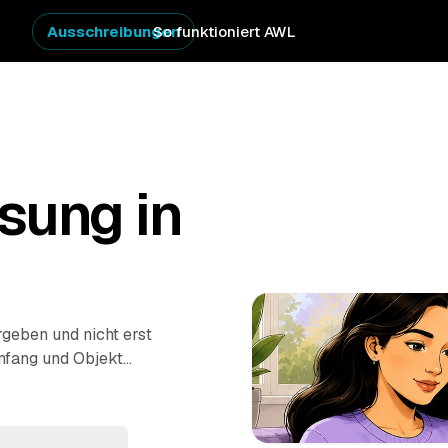
Ausschreibungen
So funktioniert AWL
sung in
geben und nicht erst
mfang und Objekt
prüfter Anbieter zum
Hausstand im Erbfall
 Entsorgung –