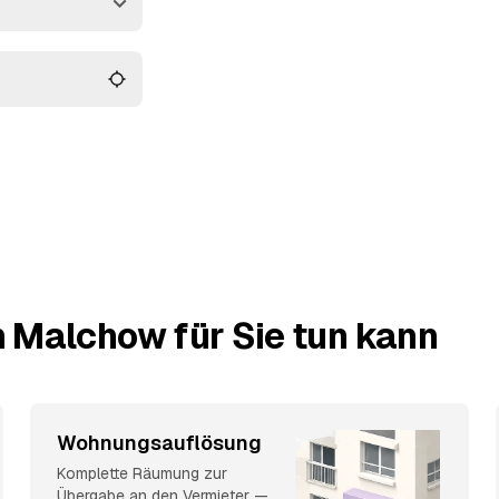
wird dabei
 Malchow und
n Malchow für Sie tun kann
Wohnungsauflösung
Komplette Räumung zur
Übergabe an den Vermieter —