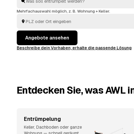
verwertbarer Nachlass wie Möbel oder Antiquitäten 
angerechnet. Das spart Zeit und macht die Preise in
Mehrfachauswahl möglich, z. B. Wohnung + Keller.
Umgebung transparent.
Angebote ansehen
Beschreibe dein Vorhaben, erhalte die passende Lösung
Entdecken Sie, was AWL i
Entrümpelung
Keller, Dachboden oder ganze
Wohnung — schnell geräumt