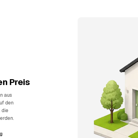
n Preis
n aus
uf den
 die
erden.
g