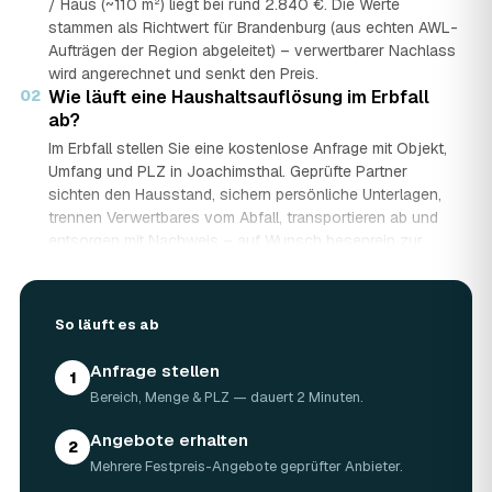
/ Haus (~110 m²) liegt bei rund 2.840 €. Die Werte
stammen als Richtwert für Brandenburg (aus echten AWL-
Aufträgen der Region abgeleitet) – verwertbarer Nachlass
wird angerechnet und senkt den Preis.
02
Wie läuft eine Haushaltsauflösung im Erbfall
ab?
Im Erbfall stellen Sie eine kostenlose Anfrage mit Objekt,
Umfang und PLZ in Joachimsthal. Geprüfte Partner
sichten den Hausstand, sichern persönliche Unterlagen,
trennen Verwertbares vom Abfall, transportieren ab und
entsorgen mit Nachweis – auf Wunsch besenrein zur
Übergabe. Sie erhalten mehrere Festpreis-Angebote und
entscheiden in Ruhe, gerade wenn mehrere Erben beteiligt
sind.
So läuft es ab
03
Werden Wertgegenstände und Antiquitäten
angerechnet?
Anfrage stellen
1
Ja. Antiquitäten, Möbel, Schmuck und ganze Sammlungen
Bereich, Menge & PLZ — dauert 2 Minuten.
aus dem Nachlass werden fachkundig begutachtet und
auf den Preis angerechnet. Bei wertvollem Hausstand
Angebote erhalten
2
kann die Haushaltsauflösung in Joachimsthal dadurch
Mehrere Festpreis-Angebote geprüfter Anbieter.
nahezu kostenneutral werden – in Einzelfällen bis hin zu