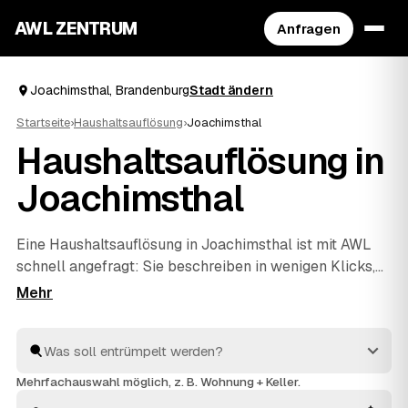
AWL ZENTRUM
Anfragen
Joachimsthal, Brandenburg
Stadt ändern
Startseite
›
Haushaltsauflösung
›
Joachimsthal
Haushaltsauflösung in
Joachimsthal
Eine Haushaltsauflösung in Joachimsthal ist mit AWL
schnell angefragt: Sie beschreiben in wenigen Klicks,
was raus soll, und bekommen dafür Festpreis-
Angebote geprüfter Anbieter aus Ihrer Region. Ob ein
einzelner Raum oder der komplette Hausstand aus
einem Nachlass – die Profis räumen aus, entsorgen
fachgerecht und rechnen verwertbare Gegenstände auf
Mehrfachauswahl möglich, z. B. Wohnung + Keller.
den Preis an. Statt einzeln zu telefonieren, vergleichen