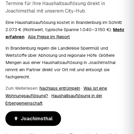
Termine für Ihre Haushaltsauflösung direkt in
07
Ist die Haushaltsauflösung im Nachlass
Joachimsthal
steuerlich absetzbar?
mit unserem City-Hub.
Häufig ja: Im Nachlass können die Kosten einer
Eine Haushaltsauflösung kostet in Brandenburg im Schnitt
Haushaltsauflösung als Nachlassverbindlichkeit die
2.073 € (Richtwert, typische Spanne 1.040–3.150 €).
Mehr
Erbschaftsteuer mindern, bei vermieteten Objekten teils
erfahren
·
Alle Preise im Report
als Werbungskosten. Sie erhalten eine ordentliche
Rechnung als Beleg. Verbindlich klärt das Ihr
In Brandenburg regeln die Landkreise Sperrmüll und
Steuerberater – wir liefern die nötigen Unterlagen.
Wertstoffe über Abholung und regionale Höfe. Größere
08
Muss ich als Erbe in Joachimsthal vor Ort
Mengen aus einer Haushaltsauflösung in Joachimsthal
anwesend sein?
nimmt ein Partner direkt vor Ort mit und entsorgt sie
Nein, Sie müssen nicht durchgängig anwesend sein. Viele
fachgerecht.
Erben übergeben in Joachimsthal nur die Schlüssel und
lassen sich per Fotos auf dem Laufenden halten. Eine
Zum Weiterlesen:
Nachlass entrümpeln
·
Was ist eine
kurze Übergabe zu Beginn und zur besenreinen Abnahme
genügt meist.
Wohnungsauflösung?
·
Haushaltsauflösung in der
09
Bekomme ich einen Entsorgungsnachweis?
Erbengemeinschaft
Ja. Sie erhalten auf Wunsch einen Entsorgungs- bzw.
Verwertungsnachweis über die fachgerechte Entsorgung.
Joachimsthal
So ist dokumentiert, dass der Hausstand in Joachimsthal
umweltgerecht und rechtssicher entsorgt wurde.