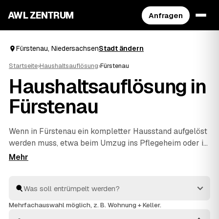
AWL ZENTRUM
Anfragen
Fürstenau, Niedersachsen
Stadt ändern
Startseite
›
Haushaltsauflösung
›
Fürstenau
Haushaltsauflösung in
Fürstenau
Wenn in Fürstenau ein kompletter Hausstand aufgelöst
werden muss, etwa beim Umzug ins Pflegeheim oder im
Nachlass, hilft AWL beim einfachen Start. Sie geben
Ihre Anfrage kostenlos auf, geprüfte Anbieter aus dem
Umkreis von
Freren
und
Bersenbrück
rechnen Ihnen
Festpreise – verwertbare Gegenstände werden auf die
Kosten angerechnet. Die Profis arbeiten zügig und
Mehrfachauswahl möglich, z. B. Wohnung + Keller.
einfühlsam, von der ersten Schublade bis zur