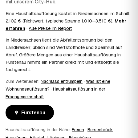
mit unserem City-Hub.
Häufig ja: Im Nachlass können die Kosten einer
Haushaltsauflösung als Nachlassverbindlichkeit die
Eine Haushaltsauflösung kostet in Niedersachsen im Schnitt
Erbschaftsteuer mindern, bei vermieteten Objekten teils
2.102 € (Richtwert, typische Spanne 1.010–3.510 €).
Mehr
als Werbungskosten. Sie erhalten eine ordentliche
erfahren
·
Alle Preise im Report
Rechnung als Beleg. Verbindlich klärt das Ihr
Steuerberater – wir liefern die nötigen Unterlagen.
In Niedersachsen liegt die Abfallentsorgung bei den
08
Muss ich als Erbe in Fürstenau vor Ort
Landkreisen; üblich sind Wertstoffhöfe und Sperrmüll auf
anwesend sein?
Abruf. Größere Mengen aus einer Haushaltsauflösung in
Nein, Sie müssen nicht durchgängig anwesend sein. Viele
Fürstenau nimmt ein Partner direkt mit und entsorgt sie
Erben übergeben in Fürstenau nur die Schlüssel und
fachgerecht.
lassen sich per Fotos auf dem Laufenden halten. Eine
kurze Übergabe zu Beginn und zur besenreinen Abnahme
Zum Weiterlesen:
Nachlass entrümpeln
·
Was ist eine
genügt meist.
09
Bekomme ich einen Entsorgungsnachweis?
Wohnungsauflösung?
·
Haushaltsauflösung in der
Erbengemeinschaft
Ja. Sie erhalten auf Wunsch einen Entsorgungs- bzw.
Verwertungsnachweis über die fachgerechte Entsorgung.
So ist dokumentiert, dass der Hausstand in Fürstenau
Fürstenau
umweltgerecht und rechtssicher entsorgt wurde.
10
Wie schnell ist ein Termin in Fürstenau frei?
Haushaltsauflösung in der Nähe:
Freren
·
Bersenbrück
·
Oft schon innerhalb weniger Tage, in vielen Regionen
rund um Fürstenau auch kurzfristig. Den konkreten Termin
Haselünne
·
Hörstel
·
Löningen
·
Ibbenbüren