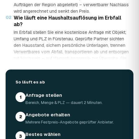
Aufträgen der Region abgeleitet) – verwertbarer Nachlass
wird angerechnet und senkt den Preis.
02
Wie läuft eine Haushaltsauflösung im Erbfall
ab?
Im Erbfall stellen Sie eine kostenlose Anfrage mit Objekt,
Umfang und PLZ in Fürstenau. Geprüfte Partner sichten
den Hausstand, sichern persönliche Unterlagen, trennen
Verwertbares vom Abfall, transportieren ab und entsorgen
mit Nachweis – auf Wunsch besenrein zur Übergabe. Sie
erhalten mehrere Festpreis-Angebote und entscheiden in
Ruhe, gerade wenn mehrere Erben beteiligt sind.
03
Werden Wertgegenstände und Antiquitäten
So läuft es ab
angerechnet?
Ja. Antiquitäten, Möbel, Schmuck und ganze Sammlungen
Anfrage stellen
1
aus dem Nachlass werden fachkundig begutachtet und
Bereich, Menge & PLZ — dauert 2 Minuten.
auf den Preis angerechnet. Bei wertvollem Hausstand
kann die Haushaltsauflösung in Fürstenau dadurch
Angebote erhalten
2
nahezu kostenneutral werden – in Einzelfällen bis hin zu
Mehrere Festpreis-Angebote geprüfter Anbieter.
Nullkosten.
04
Wie lange dauert eine Haushaltsauflösung in
Bestes wählen
3
Fürstenau?