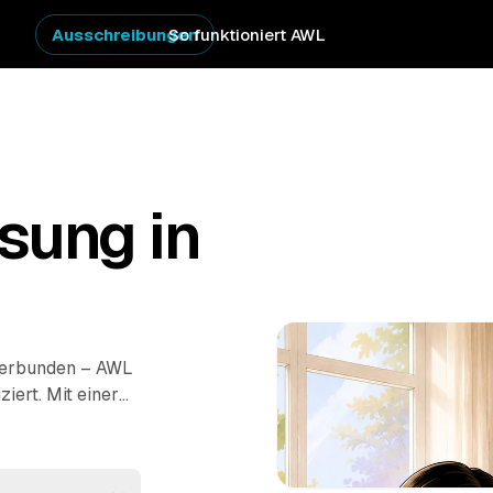
Ausschreibungen
So funktioniert AWL
sung in
 verbunden – AWL
iert. Mit einer
ich bis
Bad Sachsa
letten Hausstand
zelner Zimmer: