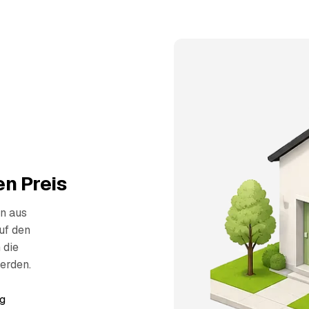
n Preis
n aus
uf den
 die
erden.
g