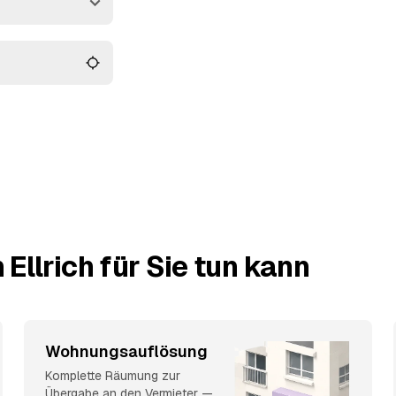
 verwertbarer Hausrat
ehrere Angebote, statt
Ellrich für Sie tun kann
Wohnungsauflösung
Komplette Räumung zur
Übergabe an den Vermieter —