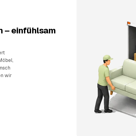
h – einfühlsam
ert
Möbel,
unsch
en wir