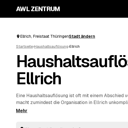
AWL ZENTRUM
Ellrich, Freistaat Thüringen
Stadt ändern
Startseite
›
Haushaltsauflösung
›
Ellrich
Haushaltsauflö
Ellrich
Eine Haushaltsauflösung ist oft mit einem Abschied
macht zumindest die Organisation in Ellrich unkompliz
Anfrage erreichen Sie geprüfte Anbieter rund um Ellr
und
Bleicherode
, die Ihnen Festpreise für den komp
nennen. Ob Nachlass, Umzug oder
Entrümpelung
ein