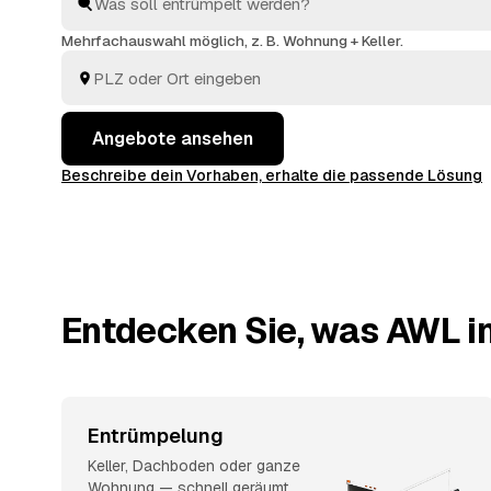
geräumt wird respektvoll, entsorgt fachgerecht, und
wird auf den Preis angerechnet. So vergleichen Sie m
Mehrfachauswahl möglich, z. B. Wohnung + Keller.
jeden Betrieb einzeln anzufragen.
Angebote ansehen
Beschreibe dein Vorhaben, erhalte die passende Lösung
Entdecken Sie, was AWL in 
Entrümpelung
Keller, Dachboden oder ganze
Wohnung — schnell geräumt