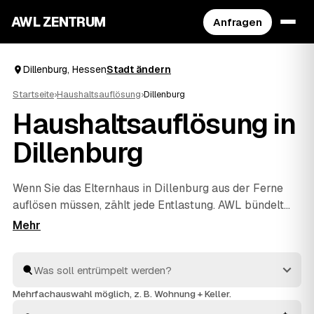
AWL ZENTRUM
Anfragen
Dillenburg, Hessen
Stadt ändern
Startseite
›
Haushaltsauflösung
›
Dillenburg
Haushaltsauflösung in
Dillenburg
Wenn Sie das Elternhaus in Dillenburg aus der Ferne
auflösen müssen, zählt jede Entlastung. AWL bündelt
die Suche: Eine Anfrage genügt, und geprüfte Anbieter
aus der Region melden sich mit verbindlichen
Festpreisen für den kompletten Hausstand. Räumung,
Sichtung des Nachlasses, fachgerechte Entsorgung und
Wertanrechnung übernehmen die Profis – einfühlsam
Mehrfachauswahl möglich, z. B. Wohnung + Keller.
und ohne dass Sie vor Ort sein müssen. Die Angebote