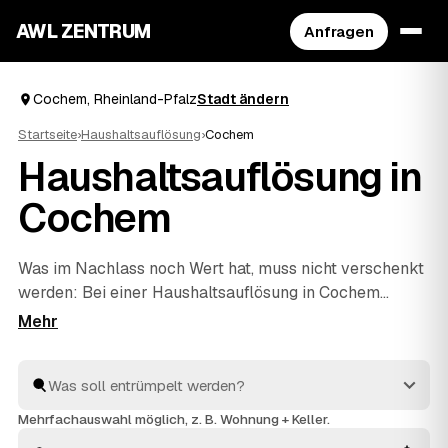
AWL ZENTRUM
Anfragen
Cochem, Rheinland-Pfalz
Stadt ändern
Startseite
›
Haushaltsauflösung
›
Cochem
Haushaltsauflösung in
Cochem
Was im Nachlass noch Wert hat, muss nicht verschenkt
werden: Bei einer Haushaltsauflösung in Cochem
rechnen geprüfte Anbieter verwertbare Möbel,
Antiquitäten oder Hausrat direkt auf den Preis an. Über
AWL beschreiben Sie den Umfang einmal und erhalten
dafür mehrere Festpreis-Angebote zum Vergleichen.
Die Profis räumen den ganzen Hausstand, behandeln
Mehrfachauswahl möglich, z. B. Wohnung + Keller.
Persönliches mit Respekt und entsorgen den Rest