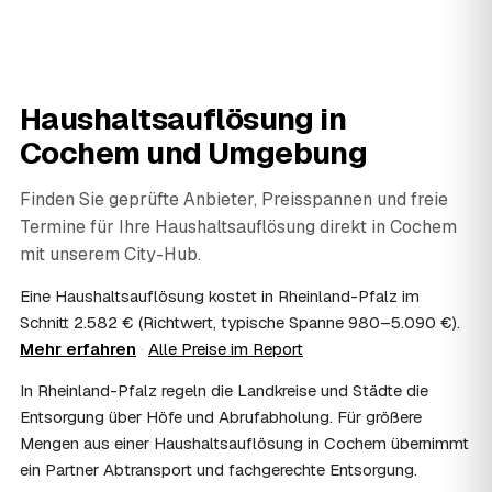
werden. Das ist im Nachlass Standard und gehört bei
jedem geprüften Partner in Cochem dazu.
06
Wie diskret läuft die Haushaltsauflösung ab?
Sehr diskret. Auf Wunsch erfolgt die Haushaltsauflösung
Haushaltsauflösung in
ohne Aufsehen, unauffällige Fahrzeuge sind möglich und
persönliche Gegenstände werden respektvoll behandelt.
Cochem
und Umgebung
Gerade nach einem Trauerfall in Cochem bleibt alles
vertraulich.
Finden Sie geprüfte Anbieter, Preisspannen und freie
07
Ist die Haushaltsauflösung im Nachlass
Termine für Ihre Haushaltsauflösung direkt in
Cochem
steuerlich absetzbar?
mit unserem City-Hub.
Häufig ja: Im Nachlass können die Kosten einer
Haushaltsauflösung als Nachlassverbindlichkeit die
Eine Haushaltsauflösung kostet in Rheinland-Pfalz im
Erbschaftsteuer mindern, bei vermieteten Objekten teils
Schnitt 2.582 € (Richtwert, typische Spanne 980–5.090 €).
als Werbungskosten. Sie erhalten eine ordentliche
Mehr erfahren
·
Alle Preise im Report
Rechnung als Beleg. Verbindlich klärt das Ihr
Steuerberater – wir liefern die nötigen Unterlagen.
In Rheinland-Pfalz regeln die Landkreise und Städte die
08
Muss ich als Erbe in Cochem vor Ort anwesend
Entsorgung über Höfe und Abrufabholung. Für größere
sein?
Mengen aus einer Haushaltsauflösung in Cochem übernimmt
Nein, Sie müssen nicht durchgängig anwesend sein. Viele
ein Partner Abtransport und fachgerechte Entsorgung.
Erben übergeben in Cochem nur die Schlüssel und lassen