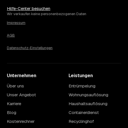
Zell liegt bei einem Ø-Preis von rund 2.582 € pro
Haushaltsauflösung, in Cochem sind es im Schnitt 2.582
Hilfe-Center besuchen
€. Die genaue Preisspanne hängt jeweils von Größe und
Wir verkaufen keine personenbezogenen Daten
Wertanrechnung des Hausstands ab, ein Städtevergleich
Impressum
lohnt sich vor der Anfrage trotzdem.
AGB
Datenschutz-Einstellungen
Unternehmen
Leistungen
Über uns
Entrümpelung
Unser Angebot
Wohnungsauflösung
Karriere
Haushaltsauflösung
Blog
Containerdienst
Kostenrechner
Recyclinghof