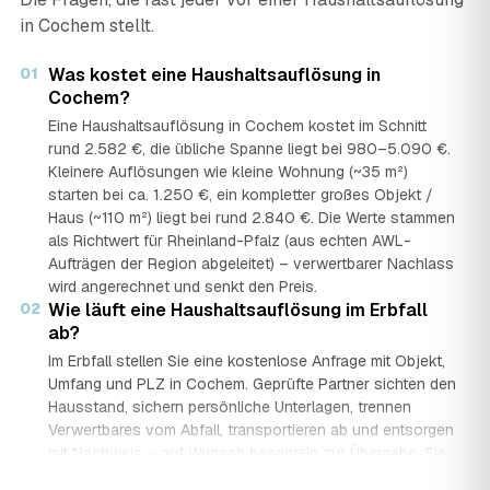
in Cochem stellt.
01
Was kostet eine Haushaltsauflösung in
Cochem?
Eine Haushaltsauflösung in Cochem kostet im Schnitt
rund 2.582 €, die übliche Spanne liegt bei 980–5.090 €.
Kleinere Auflösungen wie kleine Wohnung (~35 m²)
starten bei ca. 1.250 €, ein kompletter großes Objekt /
Haus (~110 m²) liegt bei rund 2.840 €. Die Werte stammen
als Richtwert für Rheinland-Pfalz (aus echten AWL-
Aufträgen der Region abgeleitet) – verwertbarer Nachlass
wird angerechnet und senkt den Preis.
02
Wie läuft eine Haushaltsauflösung im Erbfall
ab?
Im Erbfall stellen Sie eine kostenlose Anfrage mit Objekt,
Umfang und PLZ in Cochem. Geprüfte Partner sichten den
Hausstand, sichern persönliche Unterlagen, trennen
Verwertbares vom Abfall, transportieren ab und entsorgen
mit Nachweis – auf Wunsch besenrein zur Übergabe. Sie
erhalten mehrere Festpreis-Angebote und entscheiden in