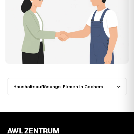
mehrere Festpreis-Angebote geprüfter Anbieter in
Cochem und zahlen nur, wenn Sie sich für ein Angebot
entscheiden.
13
Warum liegt die Preisspanne in Cochem
zwischen 980 € und 5.090 €?
Der Preis richtet sich vor allem nach Umfang und Zustand
des Hausstands: eine kleine, aufgeräumte Wohnung liegt
eher bei 980 €, ein vollgestelltes Haus mit Keller und
Dachboden eher bei 5.090 €. Verwertbare
Wertgegenstände wirken unabhängig von der Größe
zusätzlich preissenkend.
14
Wie haben sich die Preise für
Haushaltsauflösung in Cochem entwickelt?
Haushaltsauflösungs-Firmen in Cochem
Seit 2024 zeigt der Trend in Cochem eine klare Richtung:
steigend um rund 10 %, mit dem bisherigen Höchststand
im Jahr 2025. Seither ist der Ø-Preis steigend – die
genaue Entwicklung sehen Sie in der Preisgrafik weiter
oben.
15
Was kostet eine Haushaltsauflösung in der
Umgebung von Cochem?
AWL ZENTRUM