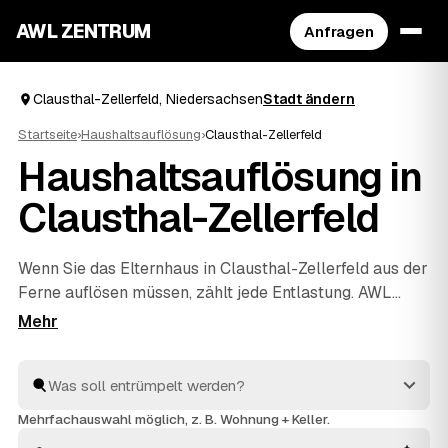
AWL ZENTRUM
Anfragen
Clausthal-Zellerfeld, Niedersachsen
Stadt ändern
Startseite
›
Haushaltsauflösung
›
Clausthal-Zellerfeld
Haushaltsauflösung in
Clausthal-Zellerfeld
Wenn Sie das Elternhaus in Clausthal-Zellerfeld aus der
Ferne auflösen müssen, zählt jede Entlastung. AWL
bündelt die Suche: Eine Anfrage genügt, und geprüfte
Anbieter aus der Region melden sich mit verbindlichen
Festpreisen für den kompletten Hausstand. Räumung,
Sichtung des Nachlasses, fachgerechte Entsorgung und
Wertanrechnung übernehmen die Profis – einfühlsam
Mehrfachauswahl möglich, z. B. Wohnung + Keller.
und ohne dass Sie vor Ort sein müssen. Die Angebote