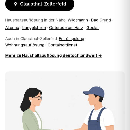
Clausthal-Zellerfeld
Zellerfeld umweltgerecht und rechtssicher entsorgt wurde.
10
Wie schnell ist ein Termin in Clausthal-
Zellerfeld frei?
Haushaltsauflösung in der Nähe:
Wildemann
·
Bad Grund
·
Oft schon innerhalb weniger Tage, in vielen Regionen
Altenau
·
Langelsheim
·
Osterode am Harz
·
Goslar
rund um Clausthal-Zellerfeld auch kurzfristig. Den
konkreten Termin stimmt der Partner direkt mit Ihnen ab –
Auch in Clausthal-Zellerfeld:
Entrümpelung
·
Wunschtermine bis zu 60 Tage im Voraus sind möglich.
Wohnungsauflösung
·
Containerdienst
11
Wird besenrein übergeben?
Mehr zu Haushaltsauflösung deutschlandweit →
Auf Wunsch ja. Der Partner hinterlässt die Räume
vollständig geräumt und besenrein – ideal für die
Wohnungs- oder Hausübergabe an Vermieter oder Käufer
in Clausthal-Zellerfeld.
12
Was kostet die Anfrage über AWL Zentrum?
Die Anfrage über AWL Zentrum ist kostenlos und
unverbindlich. Sie beschreiben Ihr Vorhaben, erhalten
mehrere Festpreis-Angebote geprüfter Anbieter in
Clausthal-Zellerfeld und zahlen nur, wenn Sie sich für ein
Angebot entscheiden.
13
Warum liegt die Preisspanne in Clausthal-
Zellerfeld zwischen 1.020 € und 3.370 €?