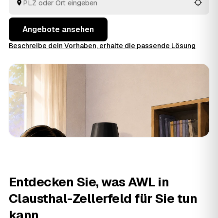
aus Clausthal-Zellerfeld und
Wildemann
und
Bad Grund
vergleichen Sie in Ruhe und geben den Auftrag aus der
Hand.
Angebote ansehen
Beschreibe dein Vorhaben, erhalte die passende Lösung
Entdecken Sie, was AWL in
Clausthal-Zellerfeld für Sie tun
kann