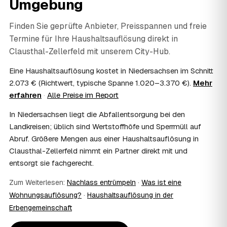
Umgebung
Gerade nach einem Trauerfall in Clausthal-Zellerfeld bleibt
alles vertraulich.
07
Ist die Haushaltsauflösung im Nachlass
Finden Sie geprüfte Anbieter, Preisspannen und freie
steuerlich absetzbar?
Termine für Ihre Haushaltsauflösung direkt in
Häufig ja: Im Nachlass können die Kosten einer
Clausthal-Zellerfeld
mit unserem City-Hub.
Haushaltsauflösung als Nachlassverbindlichkeit die
Erbschaftsteuer mindern, bei vermieteten Objekten teils
Eine Haushaltsauflösung kostet in Niedersachsen im Schnitt
als Werbungskosten. Sie erhalten eine ordentliche
2.073 € (Richtwert, typische Spanne 1.020–3.370 €).
Mehr
Rechnung als Beleg. Verbindlich klärt das Ihr
erfahren
·
Alle Preise im Report
Steuerberater – wir liefern die nötigen Unterlagen.
08
Muss ich als Erbe in Clausthal-Zellerfeld vor
In Niedersachsen liegt die Abfallentsorgung bei den
Ort anwesend sein?
Landkreisen; üblich sind Wertstoffhöfe und Sperrmüll auf
Nein, Sie müssen nicht durchgängig anwesend sein. Viele
Abruf. Größere Mengen aus einer Haushaltsauflösung in
Erben übergeben in Clausthal-Zellerfeld nur die Schlüssel
Clausthal-Zellerfeld nimmt ein Partner direkt mit und
und lassen sich per Fotos auf dem Laufenden halten.
entsorgt sie fachgerecht.
Eine kurze Übergabe zu Beginn und zur besenreinen
Abnahme genügt meist.
Zum Weiterlesen:
Nachlass entrümpeln
·
Was ist eine
09
Bekomme ich einen Entsorgungsnachweis?
Wohnungsauflösung?
·
Haushaltsauflösung in der
Ja. Sie erhalten auf Wunsch einen Entsorgungs- bzw.
Erbengemeinschaft
Verwertungsnachweis über die fachgerechte Entsorgung.
So ist dokumentiert, dass der Hausstand in Clausthal-