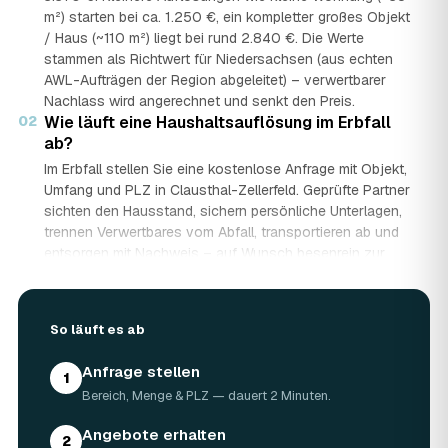
m²) starten bei ca. 1.250 €, ein kompletter großes Objekt
/ Haus (~110 m²) liegt bei rund 2.840 €. Die Werte
stammen als Richtwert für Niedersachsen (aus echten
AWL-Aufträgen der Region abgeleitet) – verwertbarer
Nachlass wird angerechnet und senkt den Preis.
02
Wie läuft eine Haushaltsauflösung im Erbfall
ab?
Im Erbfall stellen Sie eine kostenlose Anfrage mit Objekt,
Umfang und PLZ in Clausthal-Zellerfeld. Geprüfte Partner
sichten den Hausstand, sichern persönliche Unterlagen,
trennen Verwertbares vom Abfall, transportieren ab und
entsorgen mit Nachweis – auf Wunsch besenrein zur
Übergabe. Sie erhalten mehrere Festpreis-Angebote und
entscheiden in Ruhe, gerade wenn mehrere Erben beteiligt
sind.
So läuft es ab
03
Werden Wertgegenstände und Antiquitäten
angerechnet?
Anfrage stellen
1
Ja. Antiquitäten, Möbel, Schmuck und ganze Sammlungen
Bereich, Menge & PLZ — dauert 2 Minuten.
aus dem Nachlass werden fachkundig begutachtet und
auf den Preis angerechnet. Bei wertvollem Hausstand
Angebote erhalten
2
kann die Haushaltsauflösung in Clausthal-Zellerfeld