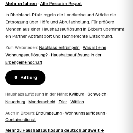
Mehr erfahren
·
Alle Preise im Report
Steuerberater – wir liefern die nötigen Unterlagen.
08
Muss ich als Erbe in Bitburg vor Ort anwesend
In Rheinland-Pfalz regeln die Landkreise und Städte die
sein?
Entsorgung über Höfe und Abrufabholung. Für größere
Nein, Sie müssen nicht durchgängig anwesend sein. Viele
Mengen aus einer Haushaltsauflösung in Bitburg übernimmt
Erben übergeben in Bitburg nur die Schlüssel und lassen
ein Partner Abtransport und fachgerechte Entsorgung.
sich per Fotos auf dem Laufenden halten. Eine kurze
Übergabe zu Beginn und zur besenreinen Abnahme
Zum Weiterlesen:
Nachlass entrümpeln
·
Was ist eine
genügt meist.
Wohnungsauflösung?
·
Haushaltsauflösung in der
09
Bekomme ich einen Entsorgungsnachweis?
Erbengemeinschaft
Ja. Sie erhalten auf Wunsch einen Entsorgungs- bzw.
Verwertungsnachweis über die fachgerechte Entsorgung.
So ist dokumentiert, dass der Hausstand in Bitburg
Bitburg
umweltgerecht und rechtssicher entsorgt wurde.
10
Wie schnell ist ein Termin in Bitburg frei?
Haushaltsauflösung in der Nähe:
Kyllburg
·
Schweich
·
Oft schon innerhalb weniger Tage, in vielen Regionen
Neuerburg
·
Manderscheid
·
Trier
·
Wittlich
rund um Bitburg auch kurzfristig. Den konkreten Termin
stimmt der Partner direkt mit Ihnen ab – Wunschtermine
Auch in Bitburg:
Entrümpelung
·
Wohnungsauflösung
·
bis zu 60 Tage im Voraus sind möglich.
Containerdienst
11
Wird besenrein übergeben?
Auf Wunsch ja. Der Partner hinterlässt die Räume
Mehr zu Haushaltsauflösung deutschlandweit →