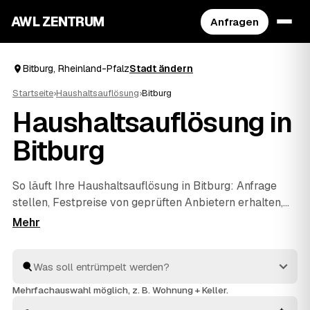
AWL ZENTRUM
Anfragen
Bitburg, Rheinland-Pfalz
Stadt ändern
Startseite
›
Haushaltsauflösung
›
Bitburg
Haushaltsauflösung in
Bitburg
So läuft Ihre Haushaltsauflösung in Bitburg: Anfrage
stellen, Festpreise von geprüften Anbietern erhalten,
vergleichen, beauftragen. Mehr müssen Sie nicht
koordinieren – die Profis räumen den kompletten
Hausstand, sichern persönliche Unterlagen und
entsorgen alles fachgerecht. Verwertbare Möbel oder
Antiquitäten aus dem Nachlass werden auf die Kosten
Mehrfachauswahl möglich, z. B. Wohnung + Keller.
angerechnet, sodass Sie die Wohnung am Ende