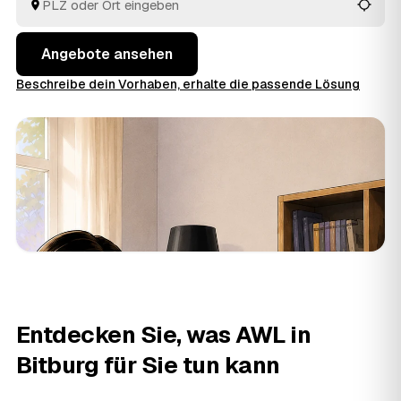
besenrein übergeben. Die Angebote aus Bitburg und
Kyllburg
und
Schweich
liegen Ihnen gebündelt vor,
ohne dass Sie selbst herumtelefonieren.
Angebote ansehen
Beschreibe dein Vorhaben, erhalte die passende Lösung
Entdecken Sie, was AWL in
Bitburg für Sie tun kann