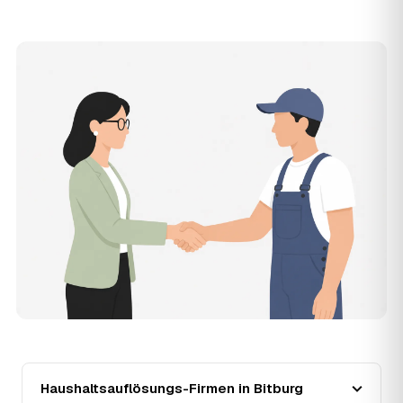
vollständig geräumt und besenrein – ideal für die
Wohnungs- oder Hausübergabe an Vermieter oder Käufer
in Bitburg.
12
Was kostet die Anfrage über AWL Zentrum?
Die Anfrage über AWL Zentrum ist kostenlos und
unverbindlich. Sie beschreiben Ihr Vorhaben, erhalten
mehrere Festpreis-Angebote geprüfter Anbieter in Bitburg
und zahlen nur, wenn Sie sich für ein Angebot
entscheiden.
13
Warum liegt die Preisspanne in Bitburg
zwischen 920 € und 3.800 €?
Der Preis richtet sich vor allem nach Umfang und Zustand
des Hausstands: eine kleine, aufgeräumte Wohnung liegt
eher bei 920 €, ein vollgestelltes Haus mit Keller und
Dachboden eher bei 3.800 €. Verwertbare
Wertgegenstände wirken unabhängig von der Größe
zusätzlich preissenkend.
14
Wie haben sich die Preise für
Haushaltsauflösung in Bitburg entwickelt?
Seit 2021 zeigt der Trend in Bitburg eine klare Richtung:
Haushaltsauflösungs-Firmen in Bitburg
fallend um rund 7 %, mit dem bisherigen Höchststand im