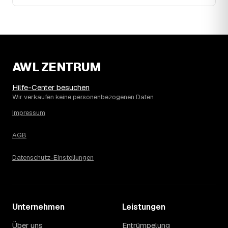
Jahr 2023. Seither ist der Ø-Preis rückläufig – die
genaue Entwicklung sehen Sie in der Preisgrafik weiter
oben.
15
Was kostet eine Haushaltsauflösung in der
Umgebung von Bitburg?
Kyllburg liegt bei einem Ø-Preis von rund 2.039 € pro
AWL ZENTRUM
Haushaltsauflösung, in Bitburg sind es im Schnitt 2.270 €.
Die genaue Preisspanne hängt jeweils von Größe und
Hilfe-Center besuchen
Wertanrechnung des Hausstands ab, ein Städtevergleich
Wir verkaufen keine personenbezogenen Daten
lohnt sich vor der Anfrage trotzdem.
Impressum
AGB
Datenschutz-Einstellungen
Unternehmen
Leistungen
Über uns
Entrümpelung