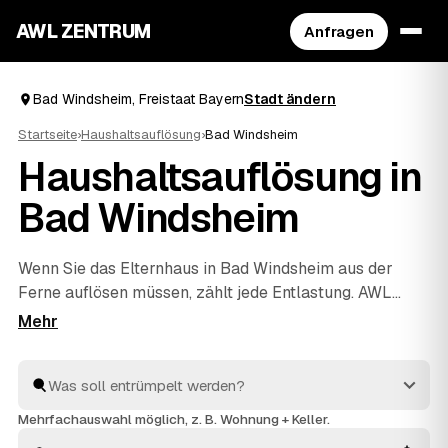
AWL ZENTRUM
Anfragen
Bad Windsheim, Freistaat Bayern
Stadt ändern
Startseite
›
Haushaltsauflösung
›
Bad Windsheim
Haushaltsauflösung in
Bad Windsheim
Wenn Sie das Elternhaus in Bad Windsheim aus der
Ferne auflösen müssen, zählt jede Entlastung. AWL
bündelt die Suche: Eine Anfrage genügt, und geprüfte
Anbieter aus der Region melden sich mit verbindlichen
Festpreisen für den kompletten Hausstand. Räumung,
Sichtung des Nachlasses, fachgerechte Entsorgung und
Wertanrechnung übernehmen die Profis – einfühlsam
Mehrfachauswahl möglich, z. B. Wohnung + Keller.
und ohne dass Sie vor Ort sein müssen. Die Angebote