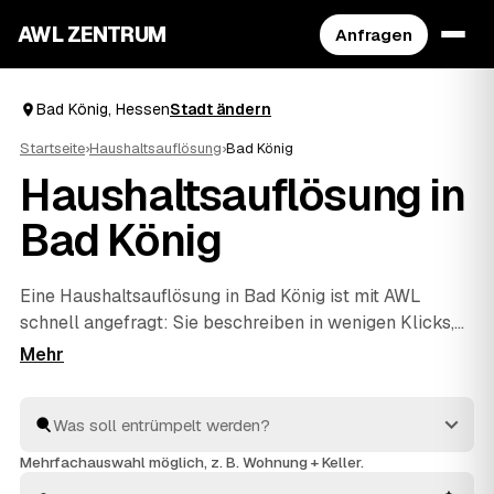
AWL ZENTRUM
Anfragen
Bad König, Hessen
Stadt ändern
Startseite
›
Haushaltsauflösung
›
Bad König
Haushaltsauflösung in
Bad König
Eine Haushaltsauflösung in Bad König ist mit AWL
schnell angefragt: Sie beschreiben in wenigen Klicks,
was raus soll, und bekommen dafür Festpreis-
Angebote geprüfter Anbieter aus Ihrer Region. Ob ein
einzelner Raum oder der komplette Hausstand aus
einem Nachlass – die Profis räumen aus, entsorgen
fachgerecht und rechnen verwertbare Gegenstände auf
Mehrfachauswahl möglich, z. B. Wohnung + Keller.
den Preis an. Statt einzeln zu telefonieren, vergleichen