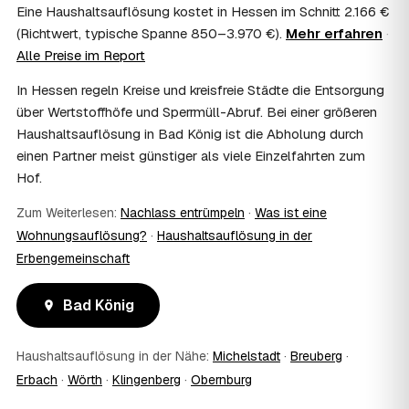
Haushaltsauflösung als Nachlassverbindlichkeit die
Eine Haushaltsauflösung kostet in Hessen im Schnitt 2.166 €
Erbschaftsteuer mindern, bei vermieteten Objekten teils
(Richtwert, typische Spanne 850–3.970 €).
Mehr erfahren
·
als Werbungskosten. Sie erhalten eine ordentliche
Alle Preise im Report
Rechnung als Beleg. Verbindlich klärt das Ihr
Steuerberater – wir liefern die nötigen Unterlagen.
In Hessen regeln Kreise und kreisfreie Städte die Entsorgung
08
Muss ich als Erbe in Bad König vor Ort
über Wertstoffhöfe und Sperrmüll-Abruf. Bei einer größeren
anwesend sein?
Haushaltsauflösung in Bad König ist die Abholung durch
Nein, Sie müssen nicht durchgängig anwesend sein. Viele
einen Partner meist günstiger als viele Einzelfahrten zum
Erben übergeben in Bad König nur die Schlüssel und
Hof.
lassen sich per Fotos auf dem Laufenden halten. Eine
kurze Übergabe zu Beginn und zur besenreinen Abnahme
Zum Weiterlesen:
Nachlass entrümpeln
·
Was ist eine
genügt meist.
09
Bekomme ich einen Entsorgungsnachweis?
Wohnungsauflösung?
·
Haushaltsauflösung in der
Erbengemeinschaft
Ja. Sie erhalten auf Wunsch einen Entsorgungs- bzw.
Verwertungsnachweis über die fachgerechte Entsorgung.
So ist dokumentiert, dass der Hausstand in Bad König
Bad König
umweltgerecht und rechtssicher entsorgt wurde.
10
Wie schnell ist ein Termin in Bad König frei?
Haushaltsauflösung in der Nähe:
Michelstadt
·
Breuberg
·
Oft schon innerhalb weniger Tage, in vielen Regionen
rund um Bad König auch kurzfristig. Den konkreten Termin
Erbach
·
Wörth
·
Klingenberg
·
Obernburg
stimmt der Partner direkt mit Ihnen ab – Wunschtermine