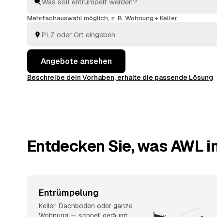
werden auf die Kosten angerechnet, sodass Sie die
besenrein übergeben. Die Angebote aus Aschaffenb
Mehrfachauswahl möglich, z. B. Wohnung + Keller.
Babenhausen
liegen Ihnen gebündelt vor, ohne dass S
herumtelefonieren.
Angebote ansehen
Beschreibe dein Vorhaben, erhalte die passende Lösung
Entdecken Sie, was AWL in
Entrümpelung
Keller, Dachboden oder ganze
Wohnung — schnell geräumt