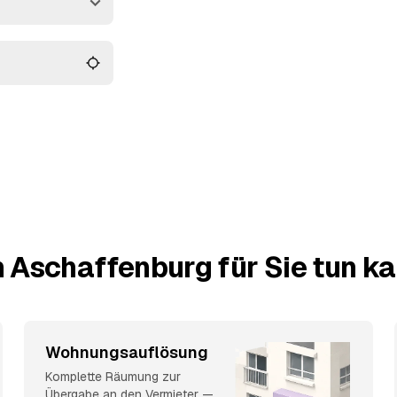
 Wohnung am Ende
urg und
Alzenau
und
ie selbst
 Aschaffenburg für Sie tun k
Wohnungsauflösung
Komplette Räumung zur
Übergabe an den Vermieter —