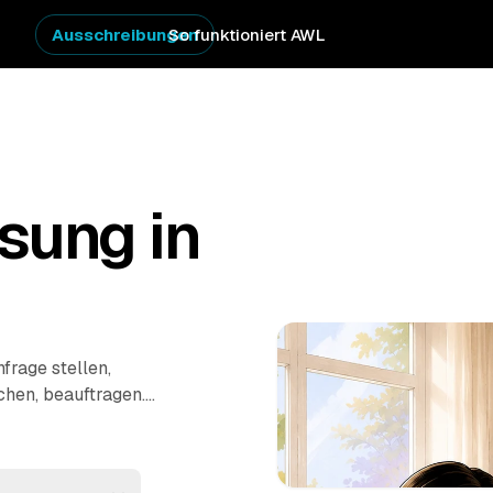
Ausschreibungen
So funktioniert AWL
sung in
frage stellen,
chen, beauftragen.
umen den kompletten
rgen alles
aus dem Nachlass