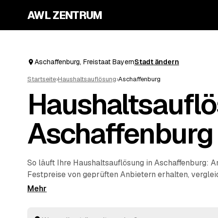
AWL ZENTRUM
Aschaffenburg, Freistaat Bayern
Stadt ändern
Startseite
›
Haushaltsauflösung
›
Aschaffenburg
Haushaltsauflö
Aschaffenburg
So läuft Ihre Haushaltsauflösung in Aschaffenburg: An
Festpreise von geprüften Anbietern erhalten, verglei
Mehr müssen Sie nicht koordinieren – die Profis rä
Hausstand, sichern persönliche Unterlagen und entso
fachgerecht. Verwertbare Möbel oder Antiquitäten 