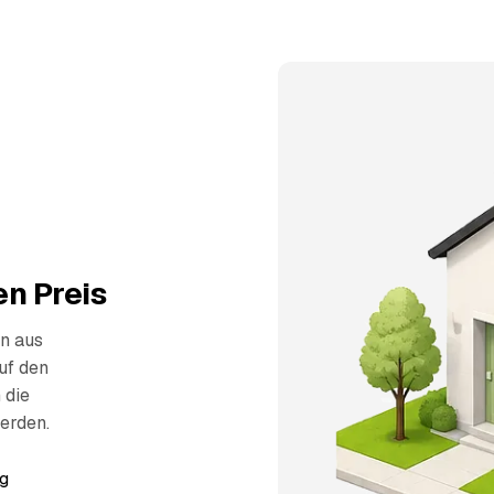
n Preis
n aus
uf den
 die
erden.
g