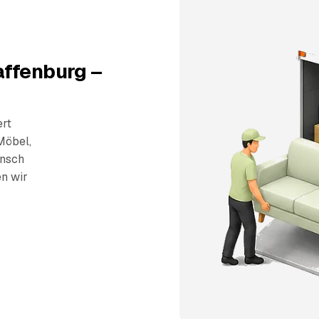
affenburg –
ert
Möbel,
unsch
en wir