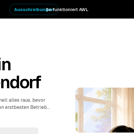
Ausschreibungen
So funktioniert AWL
in
ndorf
ll alles raus, bevor
en erstbesten Betrieb
bekommen Festpreis-
dorf bis
Lübbecke
und
ch wenn es eilig ist.