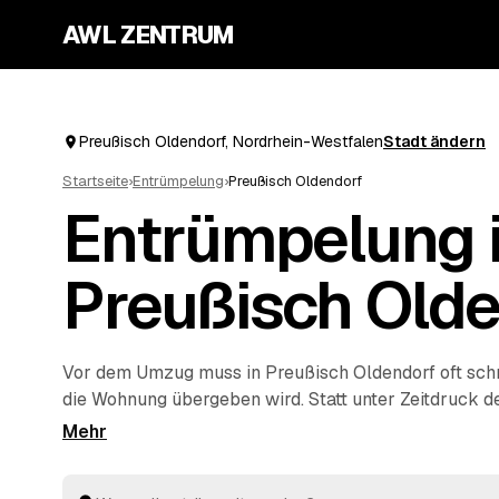
AWL ZENTRUM
Preußisch Oldendorf, Nordrhein-Westfalen
Stadt ändern
Startseite
›
Entrümpelung
›
Preußisch Oldendorf
Entrümpelung 
Preußisch Olde
Vor dem Umzug muss in Preußisch Oldendorf oft schne
die Wohnung übergeben wird. Statt unter Zeitdruck d
zu nehmen, stellen Sie über AWL eine Anfrage und 
Angebote geprüfter Entrümpler aus Preußisch Olden
Espelkamp
. So vergleichen Sie Preise und Termine, au