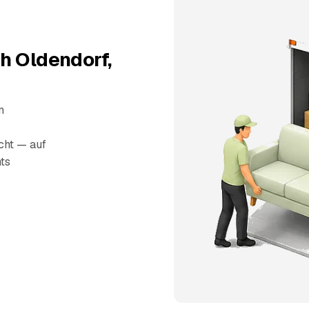
h Oldendorf,
n
echt — auf
ts