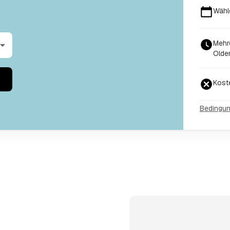
Wähl
Mehr
Olden
Kost
Bedingu