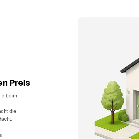
n Preis
die beim
cht die
dacht.
g