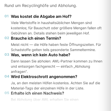
Rund um Recyclinghöfe und Abholung.
01
Was kostet die Abgabe am Hof?
Viele Wertstoffe in haushaltsüblichen Mengen sind
kostenlos; für Bauschutt oder größere Mengen fallen oft
Gebühren an. Details stehen beim jeweiligen Hof.
02
Brauche ich einen Termin?
Meist nicht — die Höfe haben feste Öffnungszeiten. Für
Schadstoffe gelten teils gesonderte Sammeltermine.
03
Was, wenn ich kein Auto habe?
Dann lassen Sie abholen: AWL-Partner kommen zu Ihnen
und entsorgen fachgerecht — einfach „Abholung
anfragen".
04
Wird Elektroschrott angenommen?
Ja, an den meisten Höfen kostenlos. Achten Sie auf die
Material-Tags der einzelnen Höfe in der Liste.
05
Erhalte ich einen Nachweis?
Bei Abholung über AWL erhalten Sie einen
Entsorgungsnachweis — wichtig z. B. für Vermieter oder
Ämter.