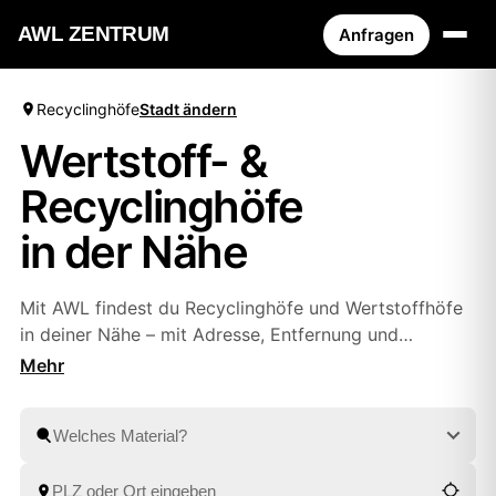
AWL ZENTRUM
Anfragen
Recyclinghöfe
Stadt ändern
Wertstoff- &
Recyclinghöfe
in der Nähe
Mit AWL findest du Recyclinghöfe und Wertstoffhöfe
in deiner Nähe – mit Adresse, Entfernung und
Öffnungszeiten. Oder du lässt Sperrmüll, Bauschutt
und Wertstoffe bequem von geprüften Partnern
abholen, ohne selbst zum Hof zu fahren. So entsorgst
du alles fachgerecht, ganz wie es dir passt.