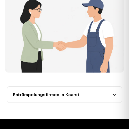
Entrümpler aus Kaarst zum Vergleichen. Bezahlt wird nur
der Entrümpler, den Sie selbst auswählen.
12
Was kostet die Entrümpelung einer normalen
Wohnung in Kaarst?
Für eine durchschnittliche Wohnung mit rund 65 m² liegen
die Kosten in Kaarst bei etwa 1.840 €, das entspricht im
Schnitt rund 31,9 € je Quadratmeter. Zugänglichkeit
(Etage, Aufzug), Menge und Sperrmüllanteil verschieben
den Preis nach oben oder unten — den genauen
Festpreis nennt Ihnen der Entrümpler nach kurzer
Beschreibung.
13
Werden Entrümpelungen in Kaarst in Zukunft
teurer?
Seit 2020 verlief die Preisentwicklung in Kaarst fallend
(−39 %), mit dem bisherigen Höchststand im Jahr 2020.
Entrümpelungsfirmen in Kaarst
Eine Prognose lässt sich daraus nicht ableiten, aber die
Daten zeigen: Wer frühzeitig anfragt, sichert sich das
aktuelle Preisniveau als Festpreis — unabhängig davon,
wie sich der Markt weiterentwickelt.
14
Warum schwankt der Preis zwischen 520 und
2.950 € in Kaarst?