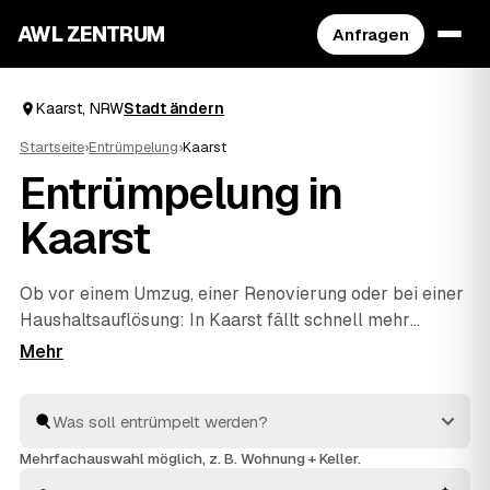
AWL ZENTRUM
Anfragen
Kaarst, NRW
Stadt ändern
Startseite
›
Entrümpelung
›
Kaarst
Entrümpelung in
Kaarst
Ob vor einem Umzug, einer Renovierung oder bei einer
Haushaltsauflösung
: In Kaarst fällt schnell mehr
Hausrat an, als man allein wegbekommt. Über AWL
geben Sie mit wenigen Klicks an, was entrümpelt
werden soll, und erhalten passende Festpreis-
Angebote von geprüften Betrieben rund um Kaarst bis
Neuss
und
Meerbusch
. So finden Sie ohne langes
Mehrfachauswahl möglich, z. B. Wohnung + Keller.
Suchen den richtigen Partner und müssen keine Preise