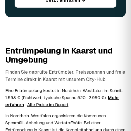
Jetzt anfragen →
die Entrümpelung in Kaarst oft spürbar günstiger. Geben
Sie vorhandene Wertsachen einfach in der Anfrage an.
06
Ist eine Entrümpelung steuerlich absetzbar?
In vielen Fällen ja: Arbeits-, Fahrt- und
Entsorgungskosten lassen sich als haushaltsnahe
Dienstleistung bzw. Handwerkerleistung anteilig
absetzen, sofern es um einen selbst genutzten Haushalt
Entrümpelung in
Kaarst
und
geht und Sie die Rechnung per Überweisung begleichen.
AWL Zentrum vermittelt nur die Entrümpler und ersetzt
Umgebung
keine Steuerberatung — die konkrete Anrechnung klären
Sie mit Ihrem Finanzamt oder Steuerberater.
Finden Sie geprüfte Entrümpler, Preisspannen und freie
07
Übernimmt das Sozialamt oder Jobcenter die
Termine direkt in
Kaarst
mit unserem City-Hub.
Kosten?
Im Einzelfall ist das möglich — etwa bei einer
Eine Entrümpelung kostet in Nordrhein-Westfalen im Schnitt
Wohnungsauflösung im Rahmen von Sozialhilfe oder
1.598 € (Richtwert, typische Spanne 520–2.950 €).
Mehr
einem vom Amt veranlassten Umzug. Wichtig: Den Antrag
erfahren
·
Alle Preise im Report
stellen Sie vor Auftragserteilung beim zuständigen Amt
und holen die Kostenübernahme schriftlich ein. AWL
In Nordrhein-Westfalen organisieren die Kommunen
Zentrum vermittelt die Entrümpler, entscheidet aber nicht
Sperrmüll-Abholung und Wertstoffhöfe. Bei einer
über die Kostenübernahme.
Entrümpelung in Kaarst ist die Komplettabholung durch einen
08