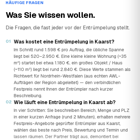
HÄUFIGE FRAGEN
Was Sie wissen wollen.
Die Fragen, die fast jeder vor der Entrümpelung stellt.
01
Was kostet eine Entrümpelung in Kaarst?
Im Schnitt rund 1.598 € pro Auftrag, die übliche Spanne
liegt bei 520–2.950 €. Eine kleine kleine Wohnung (~35
m²) startet bei etwa 1.180 €, ein großes Objekt / Haus
(~110 m²) liegt bei rund 2.840 €. Diese Werte stammen als
Richtwert für Nordrhein-Westfalen (aus echten AWL-
Aufträgen der Region abgeleitet) — den verbindlichen
Festpreis nennt Ihnen der Entrümpler nach kurzer
Beschreibung.
02
Wie läuft eine Entrümpelung in Kaarst ab?
In vier Schritten: Sie beschreiben Bereich, Menge und PLZ
in einer kurzen Anfrage (rund 2 Minuten), erhalten mehrere
Festpreis-Angebote geprüfter Entrümpler aus Kaarst,
wählen das beste nach Preis, Bewertung und Termin und
lassen räumen. Der Partner trägt aus, demontiert bei