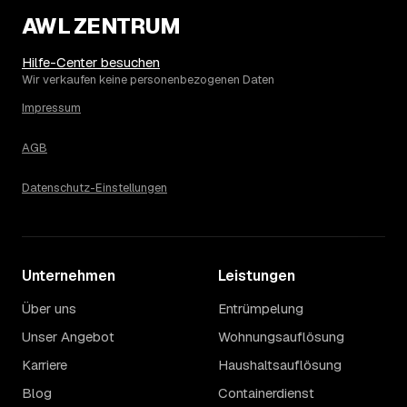
Die Spanne ergibt sich vor allem aus Menge und
AWL ZENTRUM
Zugänglichkeit: Ein einzelner Keller oder Dachboden liegt
eher am unteren Ende, eine voll möblierte Wohnung mit
Hilfe-Center besuchen
Etage ohne Aufzug oder viel Sperrmüll eher am oberen.
Wir verkaufen keine personenbezogenen Daten
Auch anrechenbare Wertgegenstände oder ein hoher
Impressum
Sondermüllanteil verschieben den Endpreis. Den genauen
Betrag für Ihren Fall erfahren Sie erst nach einer kurzen,
AGB
kostenlosen Einschätzung.
Datenschutz-Einstellungen
Unternehmen
Leistungen
Über uns
Entrümpelung
Unser Angebot
Wohnungsauflösung
Karriere
Haushaltsauflösung
Blog
Containerdienst