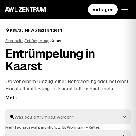
AWL ZENTRUM
Anfragen
Kaarst, NRW
Stadt ändern
Startseite
›
Entrümpelung
›
Kaarst
Entrümpelung in
Kaarst
Ob vor einem Umzug, einer Renovierung oder bei einer
Haushaltsauflösung
: In Kaarst fällt schnell mehr
Hausrat an, als man allein wegbekommt. Über AWL
geben Sie mit wenigen Klicks an, was entrümpelt
werden soll, und erhalten passende Festpreis-
Angebote von geprüften Betrieben rund um Kaarst bis
Neuss
und
Meerbusch
. So finden Sie ohne langes
Mehrfachauswahl möglich, z. B. Wohnung + Keller.
Suchen den richtigen Partner und müssen keine Preise