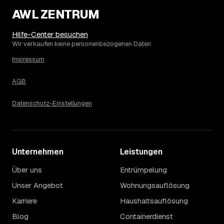
Die Spanne ergibt sich vor allem aus Menge und
AWL ZENTRUM
Zugänglichkeit: Ein einzelner Keller oder Dachboden liegt
eher am unteren Ende, eine voll möblierte Wohnung mit
Hilfe-Center besuchen
Etage ohne Aufzug oder viel Sperrmüll eher am oberen.
Wir verkaufen keine personenbezogenen Daten
Auch anrechenbare Wertgegenstände oder ein hoher
Impressum
Sondermüllanteil verschieben den Endpreis. Den genauen
Betrag für Ihren Fall erfahren Sie erst nach einer kurzen,
AGB
kostenlosen Einschätzung.
Datenschutz-Einstellungen
Unternehmen
Leistungen
Über uns
Entrümpelung
Unser Angebot
Wohnungsauflösung
Karriere
Haushaltsauflösung
Blog
Containerdienst