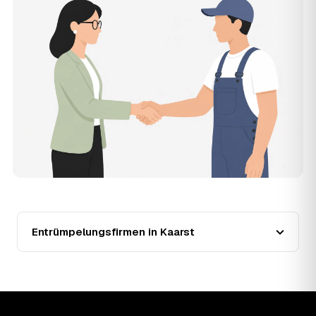
Entrümpler aus Kaarst zum Vergleichen. Bezahlt wird nur
der Entrümpler, den Sie selbst auswählen.
12
Was kostet die Entrümpelung einer normalen
Wohnung in Kaarst?
Für eine durchschnittliche Wohnung mit rund 65 m² liegen
die Kosten in Kaarst bei etwa 1.840 €, das entspricht im
Schnitt rund 31,9 € je Quadratmeter. Zugänglichkeit
(Etage, Aufzug), Menge und Sperrmüllanteil verschieben
den Preis nach oben oder unten — den genauen
Festpreis nennt Ihnen der Entrümpler nach kurzer
Beschreibung.
13
Werden Entrümpelungen in Kaarst in Zukunft
teurer?
Seit 2020 verlief die Preisentwicklung in Kaarst fallend
(−39 %), mit dem bisherigen Höchststand im Jahr 2020.
Entrümpelungsfirmen in Kaarst
Eine Prognose lässt sich daraus nicht ableiten, aber die
Daten zeigen: Wer frühzeitig anfragt, sichert sich das
aktuelle Preisniveau als Festpreis — unabhängig davon,
wie sich der Markt weiterentwickelt.
14
Warum schwankt der Preis zwischen 520 und
2.950 € in Kaarst?