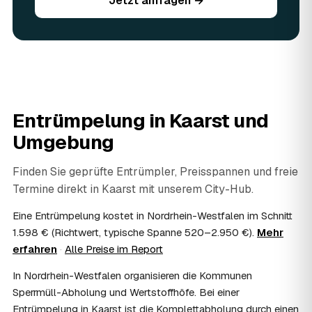
Jetzt anfragen →
die Entrümpelung in Kaarst oft spürbar günstiger. Geben
Sie vorhandene Wertsachen einfach in der Anfrage an.
06
Ist eine Entrümpelung steuerlich absetzbar?
In vielen Fällen ja: Arbeits-, Fahrt- und
Entsorgungskosten lassen sich als haushaltsnahe
Dienstleistung bzw. Handwerkerleistung anteilig
absetzen, sofern es um einen selbst genutzten Haushalt
Entrümpelung in
Kaarst
und
geht und Sie die Rechnung per Überweisung begleichen.
AWL Zentrum vermittelt nur die Entrümpler und ersetzt
Umgebung
keine Steuerberatung — die konkrete Anrechnung klären
Sie mit Ihrem Finanzamt oder Steuerberater.
Finden Sie geprüfte Entrümpler, Preisspannen und freie
07
Übernimmt das Sozialamt oder Jobcenter die
Termine direkt in
Kaarst
mit unserem City-Hub.
Kosten?
Im Einzelfall ist das möglich — etwa bei einer
Eine Entrümpelung kostet in Nordrhein-Westfalen im Schnitt
Wohnungsauflösung im Rahmen von Sozialhilfe oder
1.598 € (Richtwert, typische Spanne 520–2.950 €).
Mehr
einem vom Amt veranlassten Umzug. Wichtig: Den Antrag
erfahren
·
Alle Preise im Report
stellen Sie vor Auftragserteilung beim zuständigen Amt
und holen die Kostenübernahme schriftlich ein. AWL
In Nordrhein-Westfalen organisieren die Kommunen
Zentrum vermittelt die Entrümpler, entscheidet aber nicht
Sperrmüll-Abholung und Wertstoffhöfe. Bei einer
über die Kostenübernahme.
Entrümpelung in Kaarst ist die Komplettabholung durch einen
08