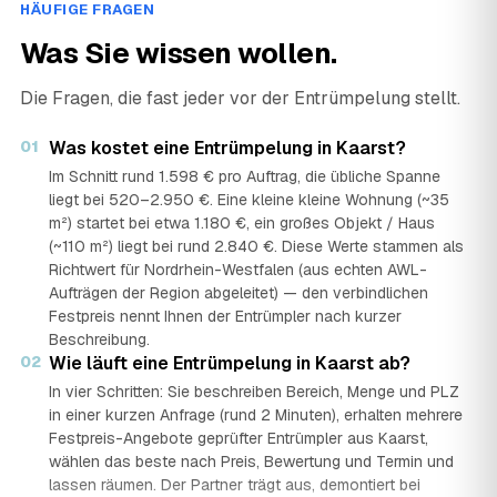
HÄUFIGE FRAGEN
Was Sie wissen wollen.
Die Fragen, die fast jeder vor der Entrümpelung stellt.
01
Was kostet eine Entrümpelung in Kaarst?
Im Schnitt rund 1.598 € pro Auftrag, die übliche Spanne
liegt bei 520–2.950 €. Eine kleine kleine Wohnung (~35
m²) startet bei etwa 1.180 €, ein großes Objekt / Haus
(~110 m²) liegt bei rund 2.840 €. Diese Werte stammen als
Richtwert für Nordrhein-Westfalen (aus echten AWL-
Aufträgen der Region abgeleitet) — den verbindlichen
Festpreis nennt Ihnen der Entrümpler nach kurzer
Beschreibung.
02
Wie läuft eine Entrümpelung in Kaarst ab?
In vier Schritten: Sie beschreiben Bereich, Menge und PLZ
in einer kurzen Anfrage (rund 2 Minuten), erhalten mehrere
Festpreis-Angebote geprüfter Entrümpler aus Kaarst,
wählen das beste nach Preis, Bewertung und Termin und
lassen räumen. Der Partner trägt aus, demontiert bei