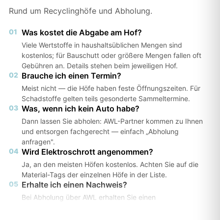
Rund um Recyclinghöfe und Abholung.
01
Was kostet die Abgabe am Hof?
Viele Wertstoffe in haushaltsüblichen Mengen sind
kostenlos; für Bauschutt oder größere Mengen fallen oft
Gebühren an. Details stehen beim jeweiligen Hof.
02
Brauche ich einen Termin?
Meist nicht — die Höfe haben feste Öffnungszeiten. Für
Schadstoffe gelten teils gesonderte Sammeltermine.
03
Was, wenn ich kein Auto habe?
Dann lassen Sie abholen: AWL-Partner kommen zu Ihnen
und entsorgen fachgerecht — einfach „Abholung
anfragen".
04
Wird Elektroschrott angenommen?
Ja, an den meisten Höfen kostenlos. Achten Sie auf die
Material-Tags der einzelnen Höfe in der Liste.
05
Erhalte ich einen Nachweis?
Bei Abholung über AWL erhalten Sie einen
Entsorgungsnachweis — wichtig z. B. für Vermieter oder
Ämter.