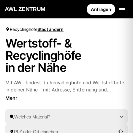
AWL ZENTRUM
Anfragen
Recyclinghöfe
Stadt ändern
Wertstoff- &
Recyclinghöfe
in der Nähe
Mit AWL findest du Recyclinghöfe und Wertstoffhöfe
in deiner Nähe – mit Adresse, Entfernung und
Öffnungszeiten. Oder du lässt Sperrmüll, Bauschutt
und Wertstoffe bequem von geprüften Partnern
abholen, ohne selbst zum Hof zu fahren. So entsorgst
du alles fachgerecht, ganz wie es dir passt.