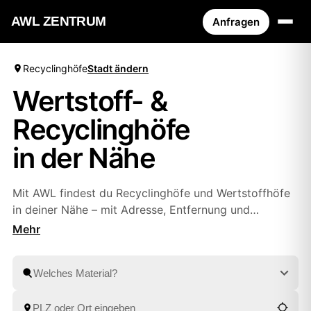
AWL ZENTRUM
Anfragen
Recyclinghöfe
Stadt ändern
Wertstoff- &
Recyclinghöfe
in der Nähe
Mit AWL findest du Recyclinghöfe und Wertstoffhöfe
in deiner Nähe – mit Adresse, Entfernung und
Öffnungszeiten. Oder du lässt Sperrmüll, Bauschutt
und Wertstoffe bequem von geprüften Partnern
abholen, ohne selbst zum Hof zu fahren. So entsorgst
du alles fachgerecht, ganz wie es dir passt.