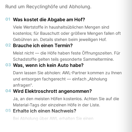
Rund um Recyclinghöfe und Abholung.
01
Was kostet die Abgabe am Hof?
Viele Wertstoffe in haushaltsüblichen Mengen sind
kostenlos; für Bauschutt oder größere Mengen fallen oft
Gebühren an. Details stehen beim jeweiligen Hof.
02
Brauche ich einen Termin?
Meist nicht — die Höfe haben feste Öffnungszeiten. Für
Schadstoffe gelten teils gesonderte Sammeltermine.
03
Was, wenn ich kein Auto habe?
Dann lassen Sie abholen: AWL-Partner kommen zu Ihnen
und entsorgen fachgerecht — einfach „Abholung
anfragen".
04
Wird Elektroschrott angenommen?
Ja, an den meisten Höfen kostenlos. Achten Sie auf die
Material-Tags der einzelnen Höfe in der Liste.
05
Erhalte ich einen Nachweis?
Bei Abholung über AWL erhalten Sie einen
Entsorgungsnachweis — wichtig z. B. für Vermieter oder
Ämter.