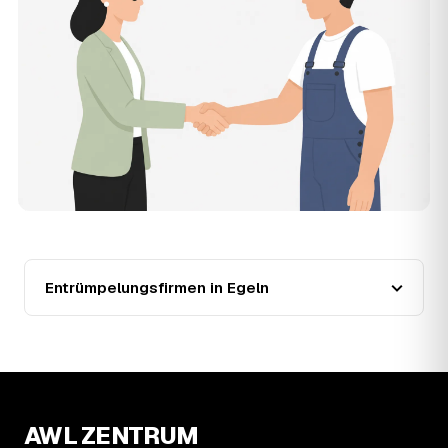
Wohnung in Egeln?
Für eine durchschnittliche Wohnung mit rund 65 m² liegen
die Kosten in Egeln bei etwa 1.840 €, das entspricht im
Schnitt rund 30,1 € je Quadratmeter. Zugänglichkeit
(Etage, Aufzug), Menge und Sperrmüllanteil verschieben
den Preis nach oben oder unten — den genauen
Festpreis nennt Ihnen der Entrümpler nach kurzer
Beschreibung.
13
Werden Entrümpelungen in Egeln in Zukunft
teurer?
Seit 2020 verlief die Preisentwicklung in Egeln fallend (−8
%), mit dem bisherigen Höchststand im Jahr 2021. Eine
Prognose lässt sich daraus nicht ableiten, aber die Daten
Entrümpelungsfirmen in Egeln
zeigen: Wer frühzeitig anfragt, sichert sich das aktuelle
Preisniveau als Festpreis — unabhängig davon, wie sich
der Markt weiterentwickelt.
14
Warum schwankt der Preis zwischen 740 und
2.680 € in Egeln?
Die Spanne ergibt sich vor allem aus Menge und
Zugänglichkeit: Ein einzelner Keller oder Dachboden liegt
AWL ZENTRUM