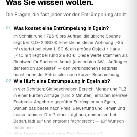
Was Sie wissen wollen.
Die Fragen, die fast jeder vor der Entrümpelung stellt.
01
Was kostet eine Entrümpelung in Egeln?
Im Schnitt rund 1.726 € pro Auftrag, die übliche Spanne
liegt bei 740–2.680 €. Eine kleine kleine Wohnung (~35
m²) startet bei etwa 1.180 €, ein großes Objekt / Haus
(~110 m²) liegt bei rund 2.840 €. Diese Werte stammen als
Richtwert für Sachsen-Anhalt (aus echten AWL-Aufträgen
der Region abgeleitet) — den verbindlichen Festpreis
nennt Ihnen der Entrümpler nach kurzer Beschreibung.
02
Wie läuft eine Entrümpelung in Egeln ab?
In vier Schritten: Sie beschreiben Bereich, Menge und PLZ
in einer kurzen Anfrage (rund 2 Minuten), erhalten mehrere
Festpreis-Angebote geprüfter Entrümpler aus Egeln,
wählen das beste nach Preis, Bewertung und Termin und
lassen räumen. Der Partner trägt aus, demontiert bei
Bedarf, lädt auf und entsorgt fachgerecht — auf Wunsch
besenrein.
03
Wie lange dauert eine Entrümpelung?