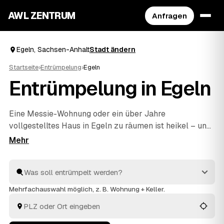
AWL ZENTRUM
Anfragen
Egeln, Sachsen-Anhalt
Stadt ändern
Startseite
›
Entrümpelung
›
Egeln
Entrümpelung in Egeln
Eine Messie-Wohnung oder ein über Jahre
vollgestelltes Haus in Egeln zu räumen ist heikel – und
genau dafür gibt es geprüfte Profis. Über AWL schildern
Sie diskret, worum es geht, und erhalten mehrere
Festpreis-Angebote, ohne die Sache jedem Betrieb
einzeln erklären zu müssen. Die Anbieter aus Ihrer
Region räumen aus und entsorgen fachgerecht. Sie
Mehrfachauswahl möglich, z. B. Wohnung + Keller.
vergleichen in Ruhe und entscheiden, wem Sie den
Auftrag geben.