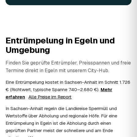
In vielen Fällen ja: Arbeits-, Fahrt- und
Entsorgungskosten lassen sich als haushaltsnahe
Dienstleistung bzw. Handwerkerleistung anteilig
absetzen, sofern es um einen selbst genutzten Haushalt
geht und Sie die Rechnung per Überweisung begleichen.
Entrümpelung in
Egeln
und
AWL Zentrum vermittelt nur die Entrümpler und ersetzt
keine Steuerberatung — die konkrete Anrechnung klären
Umgebung
Sie mit Ihrem Finanzamt oder Steuerberater.
07
Übernimmt das Sozialamt oder Jobcenter die
Finden Sie geprüfte Entrümpler, Preisspannen und freie
Kosten?
Termine direkt in
Egeln
mit unserem City-Hub.
Im Einzelfall ist das möglich — etwa bei einer
Wohnungsauflösung im Rahmen von Sozialhilfe oder
Eine Entrümpelung kostet in Sachsen-Anhalt im Schnitt 1.726
einem vom Amt veranlassten Umzug. Wichtig: Den Antrag
€ (Richtwert, typische Spanne 740–2.680 €).
Mehr
stellen Sie vor Auftragserteilung beim zuständigen Amt
erfahren
·
Alle Preise im Report
und holen die Kostenübernahme schriftlich ein. AWL
Zentrum vermittelt die Entrümpler, entscheidet aber nicht
In Sachsen-Anhalt regeln die Landkreise Sperrmüll und
über die Kostenübernahme.
Wertstoffe über Abholung und regionale Höfe. Für eine
08
Bekomme ich einen Entsorgungsnachweis?
Entrümpelung in Egeln ist die Abholung durch einen
Ja. Die Partner entsorgen über zugelassene Höfe und
geprüften Partner meist der schnellere und am Ende
stellen auf Wunsch einen Entsorgungsnachweis aus —