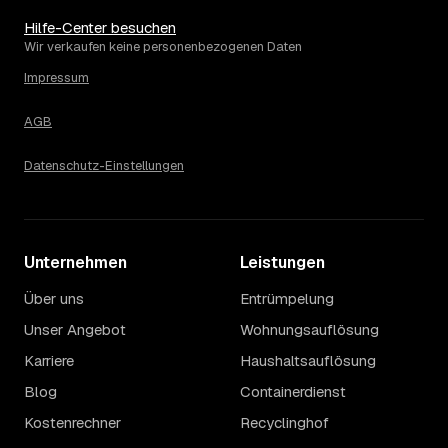
eher am unteren Ende, eine voll möblierte Wohnung mit
Etage ohne Aufzug oder viel Sperrmüll eher am oberen.
Hilfe-Center besuchen
Auch anrechenbare Wertgegenstände oder ein hoher
Wir verkaufen keine personenbezogenen Daten
Sondermüllanteil verschieben den Endpreis. Den genauen
Impressum
Betrag für Ihren Fall erfahren Sie erst nach einer kurzen,
kostenlosen Einschätzung.
AGB
Datenschutz-Einstellungen
Unternehmen
Leistungen
Über uns
Entrümpelung
Unser Angebot
Wohnungsauflösung
Karriere
Haushaltsauflösung
Blog
Containerdienst
Kostenrechner
Recyclinghof