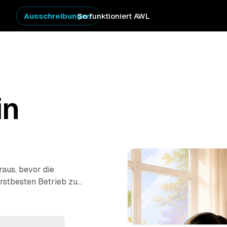
Ausschreibungen
So funktioniert AWL
in
aus, bevor die
rstbesten Betrieb zu
ommen Festpreis-
einstadt
und
h wenn es eilig ist.