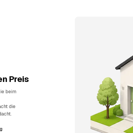
n Preis
die beim
cht die
dacht.
g