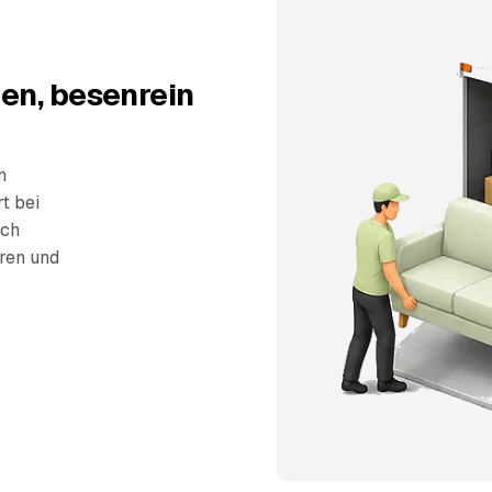
en, besenrein
n
t bei
sch
eren und