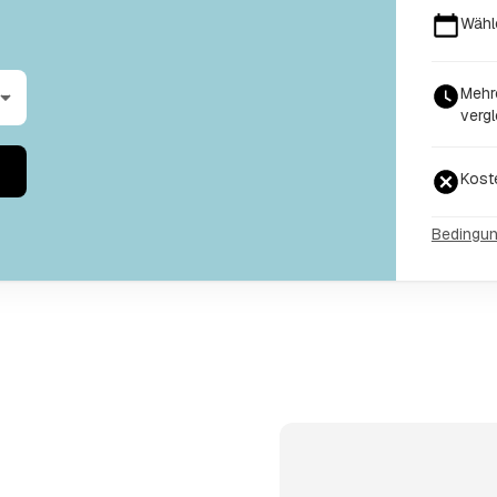
Wähl
Mehr
vergl
Kost
Bedingu