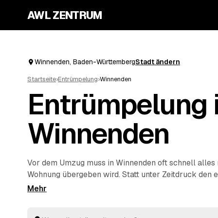
AWL ZENTRUM
Winnenden, Baden-Württemberg
Stadt ändern
Startseite
›
Entrümpelung
›
Winnenden
Entrümpelung 
Winnenden
Vor dem Umzug muss in Winnenden oft schnell alles r
Wohnung übergeben wird. Statt unter Zeitdruck den e
nehmen, stellen Sie über AWL eine Anfrage und bek
Angebote geprüfter Entrümpler aus Winnenden bis
W
Backnang
. So vergleichen Sie Preise und Termine, auc