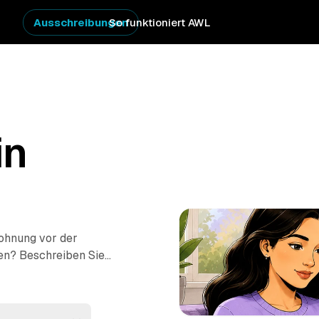
Ausschreibungen
So funktioniert AWL
in
ohnung vor der
en? Beschreiben Sie
ie Festpreis-Angebote
 Vom einzelnen Raum
achgerecht ausgeräumt