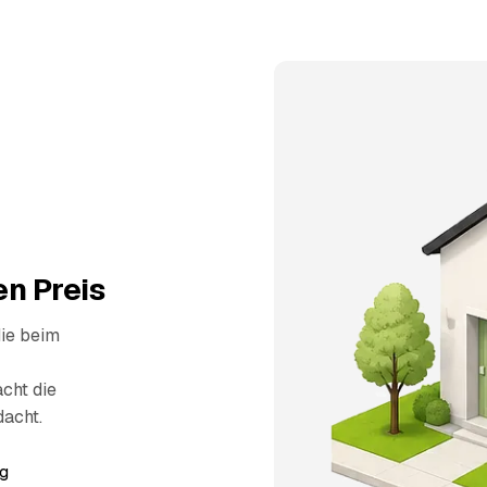
n Preis
die beim
cht die
dacht.
g