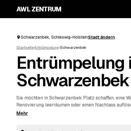
AWL ZENTRUM
Schwarzenbek, Schleswig-Holstein
Stadt ändern
Startseite
›
Entrümpelung
›
Schwarzenbek
Entrümpelung 
Schwarzenbek
Sie möchten in Schwarzenbek Platz schaffen, eine W
Renovierung leerräumen oder einen Nachlass auflös
Ihren Auftrag bei AWL einmal, und schon erreichen S
von geprüften Entrümplern aus Schleswig-Holstein.
bis zur kompletten
Haushaltsauflösung
wird alles f