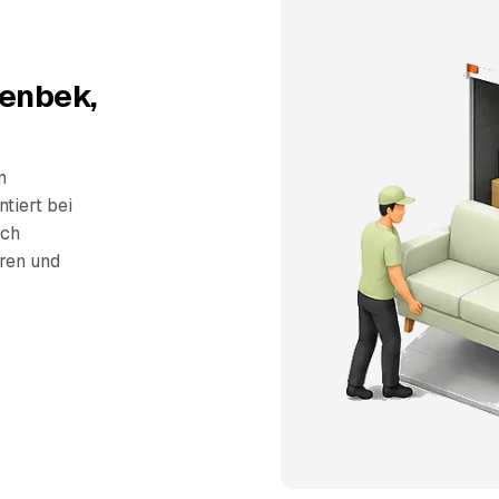
enbek,
n
tiert bei
sch
eren und