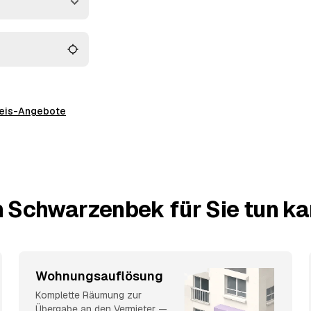
m Blick.
preis-Angebote
n Schwarzenbek für Sie tun k
Wohnungsauflösung
Komplette Räumung zur
Übergabe an den Vermieter —