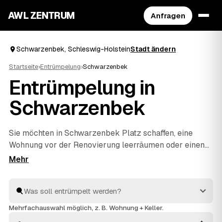
AWL ZENTRUM
Anfragen
Schwarzenbek, Schleswig-Holstein
Stadt ändern
Startseite
›
Entrümpelung
›
Schwarzenbek
Entrümpelung in
Schwarzenbek
Sie möchten in Schwarzenbek Platz schaffen, eine
Wohnung vor der Renovierung leerräumen oder einen
Nachlass auflösen? Beschreiben Sie Ihren Auftrag bei
AWL einmal, und schon erreichen Sie Festpreis-
Angebote von geprüften Entrümplern aus Schleswig-
Holstein. Vom einzelnen Raum bis zur kompletten
Haushaltsauflösung
wird alles fachgerecht ausgeräumt
Mehrfachauswahl möglich, z. B. Wohnung + Keller.
und entsorgt. Sie behalten die Kosten von Anfang an im