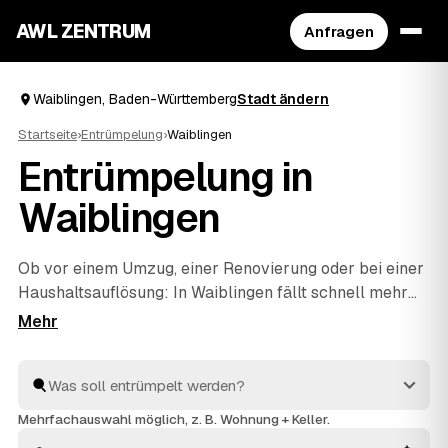
AWL ZENTRUM
Anfragen
Waiblingen, Baden-Württemberg
Stadt ändern
Startseite
›
Entrümpelung
›
Waiblingen
Entrümpelung in
Waiblingen
Ob vor einem Umzug, einer Renovierung oder bei einer
Haushaltsauflösung
: In Waiblingen fällt schnell mehr
Hausrat an, als man allein wegbekommt. Über AWL
geben Sie mit wenigen Klicks an, was entrümpelt
werden soll, und erhalten passende Festpreis-
Angebote von geprüften Betrieben rund um Waiblingen
bis
Fellbach
und
Weinstadt
. So finden Sie ohne langes
Mehrfachauswahl möglich, z. B. Wohnung + Keller.
Suchen den richtigen Partner und müssen keine Preise