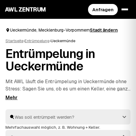
AWL ZENTRUM
Anfragen
Ueckermünde, Mecklenburg-Vorpommern
Stadt ändern
Startseite
›
Entrümpelung
›
Ueckermünde
Entrümpelung in
Ueckermünde
Mit AWL läuft die Entrümpelung in Ueckermünde ohne
Stress: Sagen Sie uns, ob es um einen Keller, eine ganze
Wohnung, ein Haus oder eine Messie-Wohnung geht,
und Sie bekommen dafür mehrere Festpreis-Angebote
auf einmal. Die Anbieter sind geprüft und aus Ihrer
Nähe – von Ueckermünde bis
Eggesin
und
Torgelow
. So
sparen Sie sich das einzelne Anfragen und sehen direkt,
Mehrfachauswahl möglich, z. B. Wohnung + Keller.
welches Angebot am besten passt.