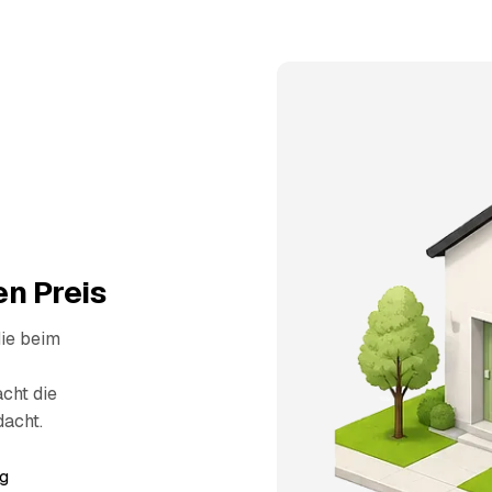
n Preis
die beim
cht die
dacht.
g