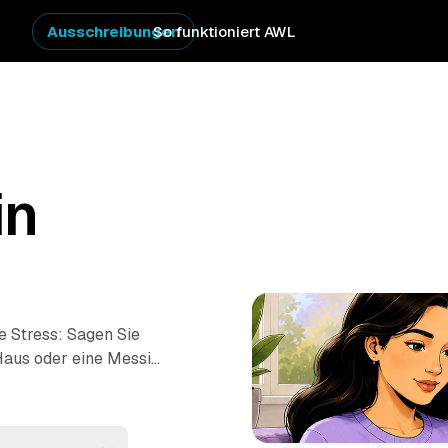
Ausschreibungen
So funktioniert AWL
in
 Stress: Sagen Sie
 Haus oder eine Messie-
tpreis-Angebote auf
he – von Ueckermünde
nzelne Anfragen und