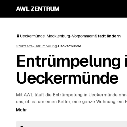
AWL ZENTRUM
Ueckermünde, Mecklenburg-Vorpommern
Stadt ändern
Startseite
›
Entrümpelung
›
Ueckermünde
Entrümpelung 
Ueckermünde
Mit AWL läuft die Entrümpelung in Ueckermünde ohne
uns, ob es um einen Keller, eine ganze Wohnung, ein
Wohnung geht, und Sie bekommen dafür mehrere Fes
einmal. Die Anbieter sind geprüft und aus Ihrer Nä
bis
Eggesin
und
Torgelow
. So sparen Sie sich das ei