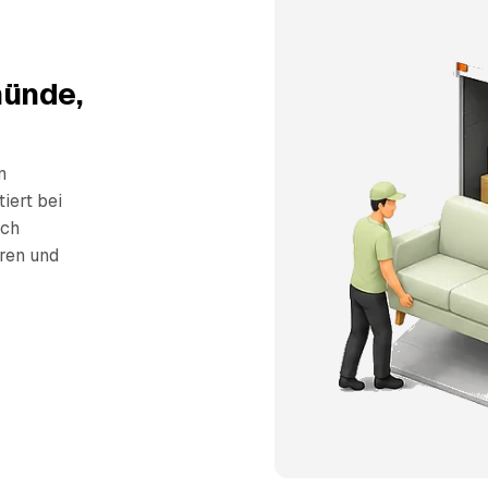
münde,
n
iert bei
sch
eren und