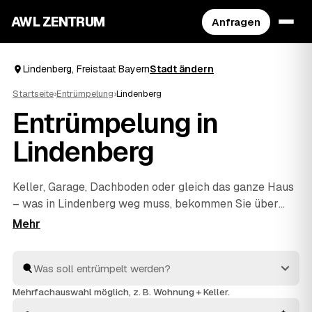
AWL ZENTRUM
Anfragen
Lindenberg, Freistaat Bayern
Stadt ändern
Startseite
›
Entrümpelung
›
Lindenberg
Entrümpelung in
Lindenberg
Keller, Garage, Dachboden oder gleich das ganze Haus
– was in Lindenberg weg muss, bekommen Sie über
AWL unkompliziert geregelt. Sie schildern einmal den
Umfang, und mehrere geprüfte Anbieter aus der Region
melden sich mit einem festen Preis zurück. Auch eine
Messie-Wohnung oder eine Entrümpelung vor dem
Verkauf ist dabei kein Problem. Sie vergleichen die
Mehrfachauswahl möglich, z. B. Wohnung + Keller.
Angebote und beauftragen erst, wenn alles passt.