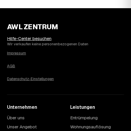
unabhängig davon, wie sich der Markt weiterentwickelt.
14
Warum schwankt der Preis zwischen 650 und
2.780 € in Lindenberg?
Die Spanne ergibt sich vor allem aus Menge und
AWL ZENTRUM
Zugänglichkeit: Ein einzelner Keller oder Dachboden liegt
eher am unteren Ende, eine voll möblierte Wohnung mit
Hilfe-Center besuchen
Etage ohne Aufzug oder viel Sperrmüll eher am oberen.
Wir verkaufen keine personenbezogenen Daten
Auch anrechenbare Wertgegenstände oder ein hoher
Impressum
Sondermüllanteil verschieben den Endpreis. Den genauen
Betrag für Ihren Fall erfahren Sie erst nach einer kurzen,
AGB
kostenlosen Einschätzung.
Datenschutz-Einstellungen
Unternehmen
Leistungen
Über uns
Entrümpelung
Unser Angebot
Wohnungsauflösung