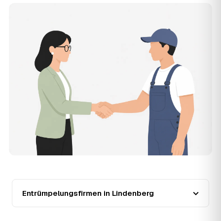
Die Anfrage ist kostenlos und unverbindlich. AWL
Zentrum ist Vermittler: Sie schildern einmal, was raus
muss, und erhalten mehrere Festpreis-Angebote geprüfter
Entrümpler aus Lindenberg zum Vergleichen. Bezahlt wird
nur der Entrümpler, den Sie selbst auswählen.
12
Was kostet die Entrümpelung einer normalen
Wohnung in Lindenberg?
Für eine durchschnittliche Wohnung mit rund 65 m² liegen
die Kosten in Lindenberg bei etwa 1.840 €, das entspricht
im Schnitt rund 30,8 € je Quadratmeter. Zugänglichkeit
(Etage, Aufzug), Menge und Sperrmüllanteil verschieben
den Preis nach oben oder unten — den genauen
Festpreis nennt Ihnen der Entrümpler nach kurzer
Beschreibung.
13
Werden Entrümpelungen in Lindenberg in
Zukunft teurer?
Seit 2020 verlief die Preisentwicklung in Lindenberg
steigend (+40 %), mit dem bisherigen Höchststand im
Entrümpelungsfirmen in Lindenberg
Jahr 2023. Eine Prognose lässt sich daraus nicht
ableiten, aber die Daten zeigen: Wer frühzeitig anfragt,
sichert sich das aktuelle Preisniveau als Festpreis —