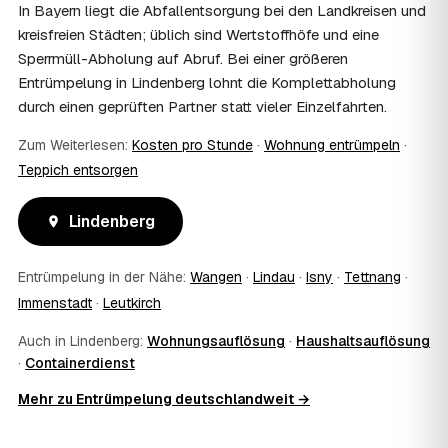
und holen die Kostenübernahme schriftlich ein. AWL
In Bayern liegt die Abfallentsorgung bei den Landkreisen und
Zentrum vermittelt die Entrümpler, entscheidet aber nicht
kreisfreien Städten; üblich sind Wertstoffhöfe und eine
über die Kostenübernahme.
Sperrmüll-Abholung auf Abruf. Bei einer größeren
08
Bekomme ich einen Entsorgungsnachweis?
Entrümpelung in Lindenberg lohnt die Komplettabholung
Ja. Die Partner entsorgen über zugelassene Höfe und
durch einen geprüften Partner statt vieler Einzelfahrten.
stellen auf Wunsch einen Entsorgungsnachweis aus —
wichtig zum Beispiel für Vermieter, Nachlassverwaltung
Zum Weiterlesen:
Kosten pro Stunde
·
Wohnung entrümpeln
·
oder die eigene Dokumentation.
Teppich entsorgen
09
Muss ich bei der Entrümpelung anwesend sein?
Nicht zwingend. Viele Kunden in Lindenberg sind nur zur
Übergabe und zum Abschluss vor Ort; den genauen
Lindenberg
Ablauf — etwa die Schlüsselübergabe — stimmen Sie
direkt mit dem Entrümpler ab.
Entrümpelung in der Nähe:
Wangen
·
Lindau
·
Isny
·
Tettnang
·
10
Was ist im Festpreis enthalten?
Immenstadt
·
Leutkirch
Der Festpreis deckt in der Regel das komplette
Ausräumen, Tragen und Verladen, den Transport sowie die
Auch in Lindenberg:
Wohnungsauflösung
·
Haushaltsauflösung
fachgerechte Entsorgung ab — auf Wunsch inklusive
·
Containerdienst
besenreiner Übergabe. Es gibt keine versteckten
Zusatzkosten: Was vereinbart ist, gilt. Anrechenbare
Mehr zu Entrümpelung deutschlandweit →
Wertgegenstände senken den Endpreis zusätzlich.
11
Was kostet die Anfrage über AWL Zentrum?