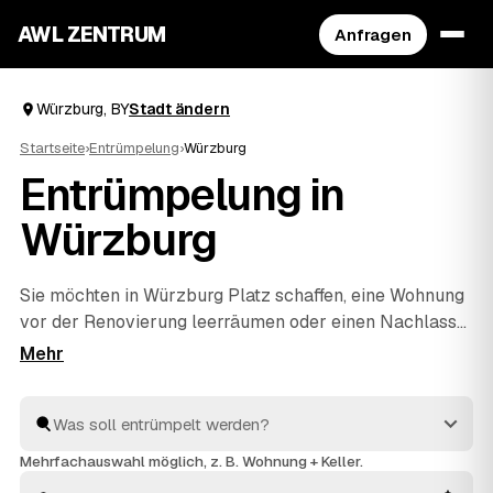
AWL ZENTRUM
Anfragen
Würzburg, BY
Stadt ändern
Startseite
›
Entrümpelung
›
Würzburg
Entrümpelung in
Würzburg
Sie möchten in Würzburg Platz schaffen, eine Wohnung
vor der Renovierung leerräumen oder einen Nachlass
auflösen? Beschreiben Sie Ihren Auftrag bei AWL
einmal, und schon erreichen Sie Festpreis-Angebote
von geprüften Entrümplern aus BY. Vom einzelnen
Raum bis zur kompletten
Haushaltsauflösung
wird
alles fachgerecht ausgeräumt und entsorgt. Sie
Mehrfachauswahl möglich, z. B. Wohnung + Keller.
behalten die Kosten von Anfang an im Blick.