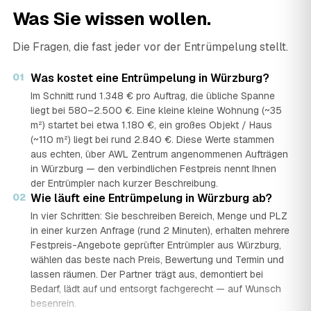
Was Sie wissen wollen.
Die Fragen, die fast jeder vor der Entrümpelung stellt.
01
Was kostet eine Entrümpelung in Würzburg?
Im Schnitt rund 1.348 € pro Auftrag, die übliche Spanne
liegt bei 580–2.500 €. Eine kleine kleine Wohnung (~35
m²) startet bei etwa 1.180 €, ein großes Objekt / Haus
(~110 m²) liegt bei rund 2.840 €. Diese Werte stammen
aus echten, über AWL Zentrum angenommenen Aufträgen
in Würzburg — den verbindlichen Festpreis nennt Ihnen
der Entrümpler nach kurzer Beschreibung.
02
Wie läuft eine Entrümpelung in Würzburg ab?
In vier Schritten: Sie beschreiben Bereich, Menge und PLZ
in einer kurzen Anfrage (rund 2 Minuten), erhalten mehrere
Festpreis-Angebote geprüfter Entrümpler aus Würzburg,
wählen das beste nach Preis, Bewertung und Termin und
lassen räumen. Der Partner trägt aus, demontiert bei
Bedarf, lädt auf und entsorgt fachgerecht — auf Wunsch
besenrein.