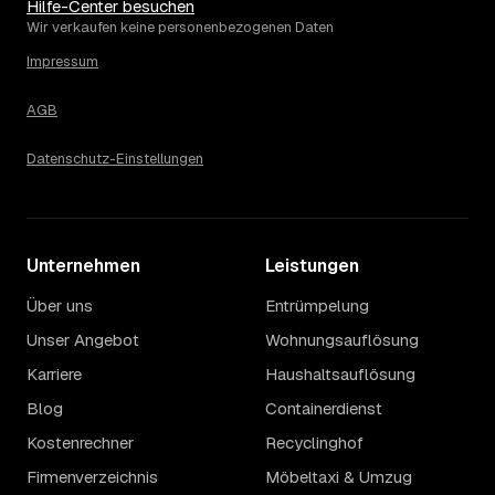
Die Spanne ergibt sich vor allem aus Menge und
Hilfe-Center besuchen
Zugänglichkeit: Ein einzelner Keller oder Dachboden liegt
Wir verkaufen keine personenbezogenen Daten
eher am unteren Ende, eine voll möblierte Wohnung mit
Impressum
Etage ohne Aufzug oder viel Sperrmüll eher am oberen.
Auch anrechenbare Wertgegenstände oder ein hoher
AGB
Sondermüllanteil verschieben den Endpreis. Den genauen
Betrag für Ihren Fall erfahren Sie erst nach einer kurzen,
Datenschutz-Einstellungen
kostenlosen Einschätzung.
Unternehmen
Leistungen
Über uns
Entrümpelung
Unser Angebot
Wohnungsauflösung
Karriere
Haushaltsauflösung
Blog
Containerdienst
Kostenrechner
Recyclinghof
Firmenverzeichnis
Möbeltaxi & Umzug