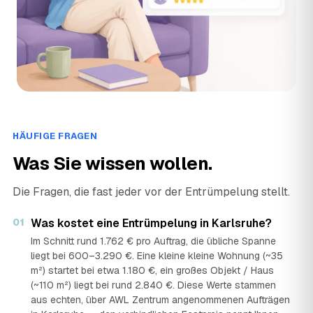
Metall und Schrott Weiß
›
MW
Königsberger Str. 4, 76131 Karlsruhe · ★ 4,9 (29)
MinERALiX GmbH - Recycling- und Entsorgungszentrum Karlsruhe Werk 1 (REZ I)
›
MI
Nordbeckenstraße 1a, 76189 Karlsruhe · ★ 4,6 (17)
Quiker Haus, Entrümpelung und Gartenservice
›
QG
Am Rennbuckel 13, 76185 Karlsruhe · ★ 5 (25)
HÄUFIGE FRAGEN
Rohrer Entrümpelungen
Was Sie wissen wollen.
›
RE
Bismarckstraße 45, 76133 Karlsruhe · ★ 4,8 (33)
Die Fragen, die fast jeder vor der Entrümpelung stellt.
Rohrer Entsorgung GmbH
›
RG
Gartenstraße 90, 76135 Karlsruhe · ★ 5 (28)
01
Was kostet eine Entrümpelung in Karlsruhe?
Im Schnitt rund 1.762 € pro Auftrag, die übliche Spanne
Rümpelprofi24
liegt bei 600–3.290 €. Eine kleine kleine Wohnung (~35
›
RÜ
Schneidemühler Str. 20 b, 76139 Karlsruhe · ★ 5 (225)
m²) startet bei etwa 1.180 €, ein großes Objekt / Haus
(~110 m²) liegt bei rund 2.840 €. Diese Werte stammen
Tina Entrümpelungen
aus echten, über AWL Zentrum angenommenen Aufträgen
›
TE
Secondhand Shop Tina, Entrümpelungen Tina, Marienstraße 36, 76137 Karlsruhe · ★ 4,9 (164)