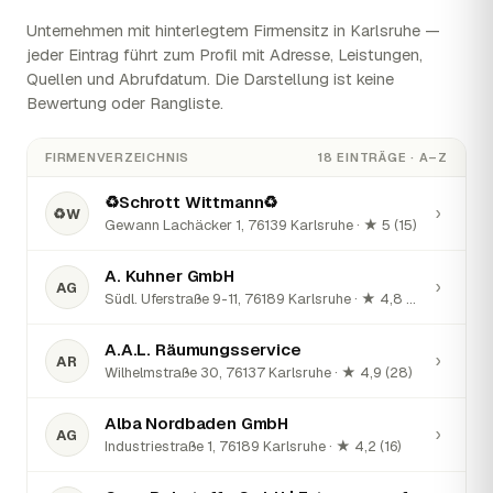
Unternehmen mit hinterlegtem Firmensitz in Karlsruhe —
jeder Eintrag führt zum Profil mit Adresse, Leistungen,
Quellen und Abrufdatum. Die Darstellung ist keine
Bewertung oder Rangliste.
FIRMENVERZEICHNIS
18 EINTRÄGE · A–Z
♻️Schrott Wittmann♻️
›
♻W
Gewann Lachäcker 1, 76139 Karlsruhe · ★ 5 (15)
A. Kuhner GmbH
›
AG
Südl. Uferstraße 9-11, 76189 Karlsruhe · ★ 4,8 (73)
A.A.L. Räumungsservice
›
AR
Wilhelmstraße 30, 76137 Karlsruhe · ★ 4,9 (28)
Alba Nordbaden GmbH
›
AG
Industriestraße 1, 76189 Karlsruhe · ★ 4,2 (16)