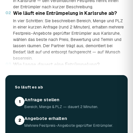
in Karlsruhe — den verbindlichen Festpreis nennt Ihnen
der Entrümpler nach kurzer Beschreibung.
02
Wie läuft eine Entrümpelung in Karlsruhe ab?
In vier Schritten: Sie beschreiben Bereich, Menge und PLZ
in einer kurzen Anfrage (rund 2 Minuten), erhalten mehrere
Festpreis-Angebote geprüfter Entrümpler aus Karlsruhe,
wählen das beste nach Preis, Bewertung und Termin und
lassen räumen. Der Partner trägt aus, demontiert bei
Bedarf, lädt auf und entsorgt fachgerecht — auf Wunsch
besenrein.
03
Wie lange dauert eine Entrümpelung?
Das hängt von der Größe ab: Ein Keller oder einzelner
Raum ist oft an einem halben bis ganzen Tag geräumt,
eine komplette Wohnung oder ein Haus in Karlsruhe kann
So läuft es ab
ein bis zwei Tage dauern. Einen Termin gibt es häufig
schon innerhalb weniger Tage, bei akuten Fällen wie einer
Anfrage stellen
1
Messie-Wohnung auch kurzfristig.
Bereich, Menge & PLZ — dauert 2 Minuten.
04
Welche Gegenstände werden bei der
Entrümpelung entsorgt?
Angebote erhalten
2
Mitgenommen wird praktisch der gesamte Hausrat: Möbel,
Mehrere Festpreis-Angebote geprüfter Entrümpler.
Elektrogeräte, Teppiche, Kleidung, Kartons, Sperrmüll