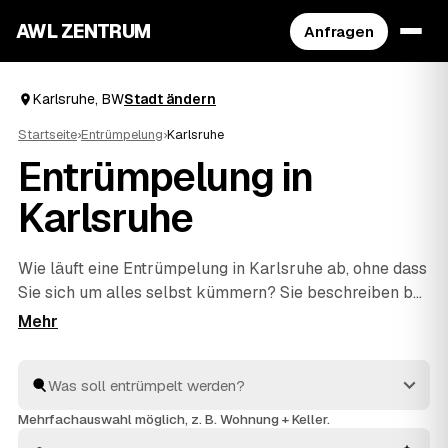
AWL ZENTRUM
Anfragen
Karlsruhe, BW
Stadt ändern
Startseite
›
Entrümpelung
›
Karlsruhe
Entrümpelung in
Karlsruhe
Wie läuft eine Entrümpelung in Karlsruhe ab, ohne dass
Sie sich um alles selbst kümmern? Sie beschreiben bei
AWL einmal, was weg soll – vom einzelnen Keller bis
zur kompletten
Haushaltsauflösung
–, dann melden
sich geprüfte Anbieter aus BW mit verbindlichen
Festpreisen. Sie wählen das beste Angebot aus, der
Rest passiert vor Ort: ausräumen, abtransportieren,
Mehrfachauswahl möglich, z. B. Wohnung + Keller.
fachgerecht entsorgen.