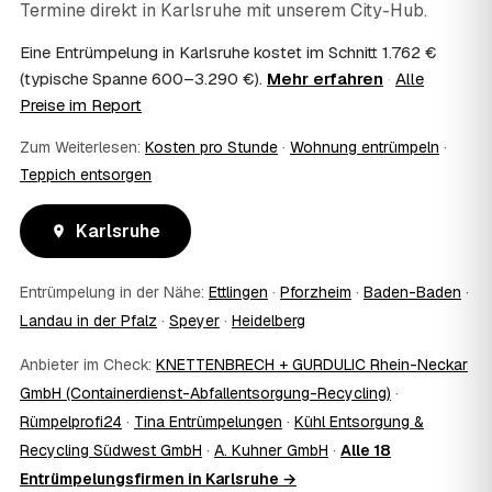
Termine direkt in
Karlsruhe
mit unserem City-Hub.
Kosten?
Im Einzelfall ist das möglich — etwa bei einer
Eine Entrümpelung in Karlsruhe kostet im Schnitt 1.762 €
Wohnungsauflösung im Rahmen von Sozialhilfe oder
(typische Spanne 600–3.290 €).
Mehr erfahren
·
Alle
einem vom Amt veranlassten Umzug. Wichtig: Den Antrag
Preise im Report
stellen Sie vor Auftragserteilung beim zuständigen Amt
und holen die Kostenübernahme schriftlich ein. AWL
Zum Weiterlesen:
Kosten pro Stunde
·
Wohnung entrümpeln
·
Zentrum vermittelt die Entrümpler, entscheidet aber nicht
Teppich entsorgen
über die Kostenübernahme.
08
Bekomme ich einen Entsorgungsnachweis?
Karlsruhe
Ja. Die Partner entsorgen über zugelassene Höfe und
stellen auf Wunsch einen Entsorgungsnachweis aus —
wichtig zum Beispiel für Vermieter, Nachlassverwaltung
Entrümpelung in der Nähe:
Ettlingen
·
Pforzheim
·
Baden-Baden
·
oder die eigene Dokumentation.
Landau in der Pfalz
·
Speyer
·
Heidelberg
09
Muss ich bei der Entrümpelung anwesend sein?
Nicht zwingend. Viele Kunden in Karlsruhe sind nur zur
Anbieter im Check:
KNETTENBRECH + GURDULIC Rhein-Neckar
Übergabe und zum Abschluss vor Ort; den genauen
GmbH (Containerdienst-Abfallentsorgung-Recycling)
·
Ablauf — etwa die Schlüsselübergabe — stimmen Sie
Rümpelprofi24
·
Tina Entrümpelungen
·
Kühl Entsorgung &
direkt mit dem Entrümpler ab.
10
Was ist im Festpreis enthalten?
Recycling Südwest GmbH
·
A. Kuhner GmbH
·
Alle 18
Der Festpreis deckt in der Regel das komplette
Entrümpelungsfirmen in Karlsruhe →