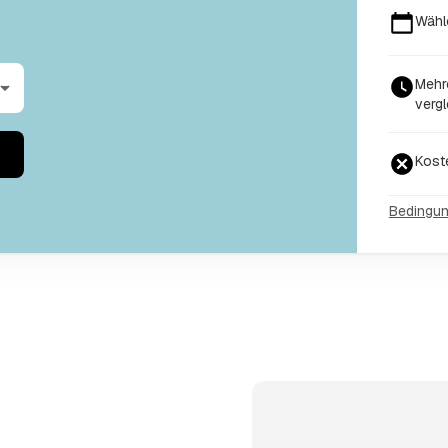
Wähl
Mehre
vergl
Kost
Bedingu