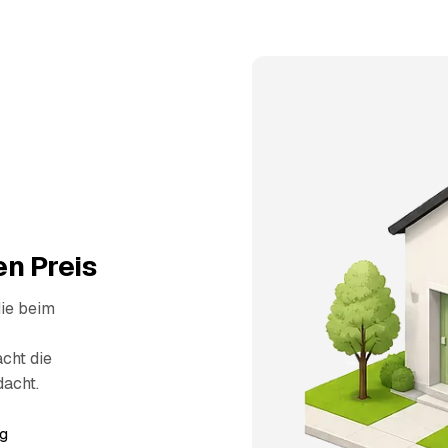
n Preis
die beim
cht die
dacht.
g