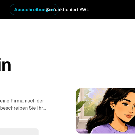
Ausschreibungen
So funktioniert AWL
in
 eine Firma nach der
 beschreiben Sie Ihr
hnung oder ganzes
eprüfter Anbieter aus
er und sehen sofort,