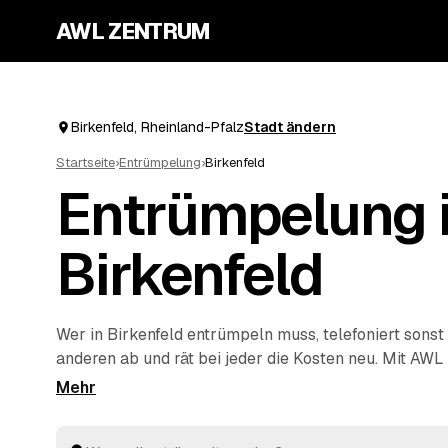
AWL ZENTRUM
Birkenfeld, Rheinland-Pfalz
Stadt ändern
Startseite
›
Entrümpelung
›
Birkenfeld
Entrümpelung 
Birkenfeld
Wer in Birkenfeld entrümpeln muss, telefoniert sonst
anderen ab und rät bei jeder die Kosten neu. Mit AWL
Vorhaben ein einziges Mal – Keller, Dachboden, Wo
Haus – und bekommen dafür feste Preise mehrerer g
Rheinland-Pfalz. Sie legen die Angebote nebeneinand