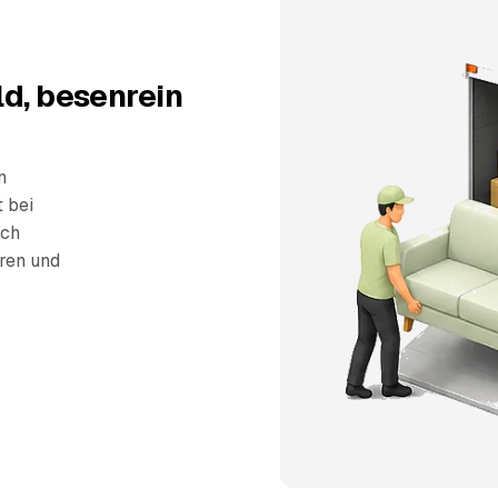
ld, besenrein
n
t bei
sch
eren und