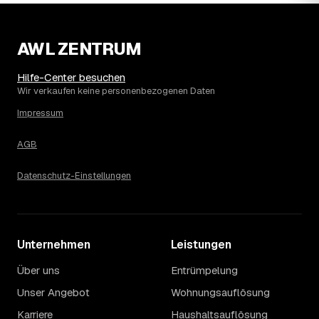
Etage ohne Aufzug oder viel Sperrmüll eher am oberen.
Auch anrechenbare Wertgegenstände oder ein hoher
Sondermüllanteil verschieben den Endpreis. Den genauen
AWL ZENTRUM
Betrag für Ihren Fall erfahren Sie erst nach einer kurzen,
kostenlosen Einschätzung.
Hilfe-Center besuchen
Wir verkaufen keine personenbezogenen Daten
Impressum
AGB
Datenschutz-Einstellungen
Unternehmen
Leistungen
Über uns
Entrümpelung
Unser Angebot
Wohnungsauflösung
Karriere
Haushaltsauflösung