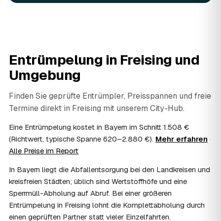
In vielen Fällen ja: Arbeits-, Fahrt- und
Entsorgungskosten lassen sich als haushaltsnahe
Dienstleistung bzw. Handwerkerleistung anteilig
absetzen, sofern es um einen selbst genutzten Haushalt
geht und Sie die Rechnung per Überweisung begleichen.
Entrümpelung in
Freising
und
AWL Zentrum vermittelt nur die Entrümpler und ersetzt
keine Steuerberatung — die konkrete Anrechnung klären
Umgebung
Sie mit Ihrem Finanzamt oder Steuerberater.
07
Übernimmt das Sozialamt oder Jobcenter die
Finden Sie geprüfte Entrümpler, Preisspannen und freie
Kosten?
Termine direkt in
Freising
mit unserem City-Hub.
Im Einzelfall ist das möglich — etwa bei einer
Wohnungsauflösung im Rahmen von Sozialhilfe oder
Eine Entrümpelung kostet in Bayern im Schnitt 1.508 €
einem vom Amt veranlassten Umzug. Wichtig: Den Antrag
(Richtwert, typische Spanne 620–2.880 €).
Mehr erfahren
·
stellen Sie vor Auftragserteilung beim zuständigen Amt
Alle Preise im Report
und holen die Kostenübernahme schriftlich ein. AWL
Zentrum vermittelt die Entrümpler, entscheidet aber nicht
In Bayern liegt die Abfallentsorgung bei den Landkreisen und
über die Kostenübernahme.
kreisfreien Städten; üblich sind Wertstoffhöfe und eine
08
Bekomme ich einen Entsorgungsnachweis?
Sperrmüll-Abholung auf Abruf. Bei einer größeren
Ja. Die Partner entsorgen über zugelassene Höfe und
Entrümpelung in Freising lohnt die Komplettabholung durch
stellen auf Wunsch einen Entsorgungsnachweis aus —
einen geprüften Partner statt vieler Einzelfahrten.
wichtig zum Beispiel für Vermieter, Nachlassverwaltung