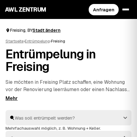
AWL ZENTRUM
Anfragen
Freising, BY
Stadt ändern
Startseite
›
Entrümpelung
›
Freising
Entrümpelung in
Freising
Sie möchten in Freising Platz schaffen, eine Wohnung
vor der Renovierung leerräumen oder einen Nachlass
auflösen? Beschreiben Sie Ihren Auftrag bei AWL
einmal, und schon erreichen Sie Festpreis-Angebote
von geprüften Entrümplern aus BY. Vom einzelnen
Raum bis zur kompletten
Haushaltsauflösung
wird
alles fachgerecht ausgeräumt und entsorgt. Sie
Mehrfachauswahl möglich, z. B. Wohnung + Keller.
behalten die Kosten von Anfang an im Blick.