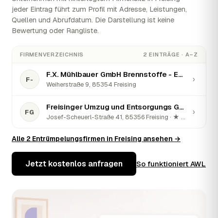
jeder Eintrag führt zum Profil mit Adresse, Leistungen,
Quellen und Abrufdatum. Die Darstellung ist keine
Bewertung oder Rangliste.
FIRMENVERZEICHNIS
2 EINTRÄGE · A–Z
F.X. Mühlbauer GmbH Brennstoffe - Entsorgung -Containerdienst
›
F-
Weiherstraße 9, 85354 Freising
Freisinger Umzug und Entsorgungs GmbH
›
FG
Josef-Scheuerl-Straße 41, 85356 Freising · ★ 5 (23)
Alle 2 Entrümpelungsfirmen in Freising ansehen →
Jetzt kostenlos anfragen
So funktioniert AWL