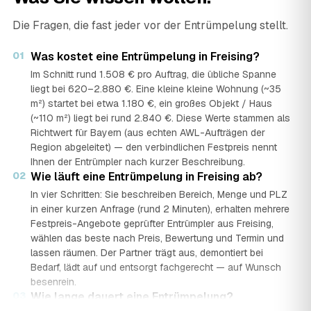
Die Fragen, die fast jeder vor der Entrümpelung stellt.
01
Was kostet eine Entrümpelung in Freising?
Im Schnitt rund 1.508 € pro Auftrag, die übliche Spanne
liegt bei 620–2.880 €. Eine kleine kleine Wohnung (~35
m²) startet bei etwa 1.180 €, ein großes Objekt / Haus
(~110 m²) liegt bei rund 2.840 €. Diese Werte stammen als
Richtwert für Bayern (aus echten AWL-Aufträgen der
Region abgeleitet) — den verbindlichen Festpreis nennt
Ihnen der Entrümpler nach kurzer Beschreibung.
02
Wie läuft eine Entrümpelung in Freising ab?
In vier Schritten: Sie beschreiben Bereich, Menge und PLZ
in einer kurzen Anfrage (rund 2 Minuten), erhalten mehrere
Festpreis-Angebote geprüfter Entrümpler aus Freising,
wählen das beste nach Preis, Bewertung und Termin und
lassen räumen. Der Partner trägt aus, demontiert bei
Bedarf, lädt auf und entsorgt fachgerecht — auf Wunsch
besenrein.
03
Wie lange dauert eine Entrümpelung?