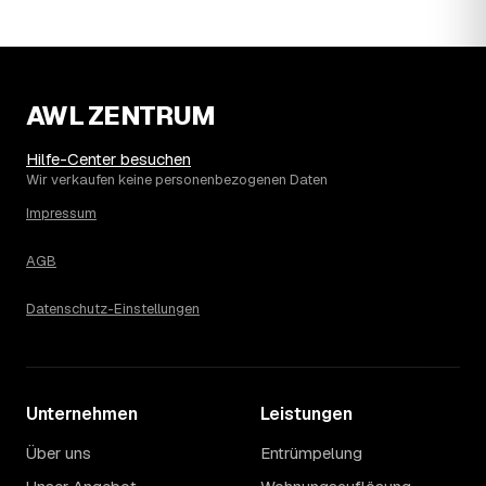
Seit 2020 verlief die Preisentwicklung in Bad
Oeynhausen stabil (±2 %), mit dem bisherigen
Höchststand im Jahr 2023. Eine Prognose lässt sich
daraus nicht ableiten, aber die Daten zeigen: Wer
frühzeitig anfragt, sichert sich das aktuelle Preisniveau
AWL ZENTRUM
als Festpreis — unabhängig davon, wie sich der Markt
weiterentwickelt.
Hilfe-Center besuchen
14
Warum schwankt der Preis zwischen 610 und
Wir verkaufen keine personenbezogenen Daten
2.910 € in Bad Oeynhausen?
Impressum
Die Spanne ergibt sich vor allem aus Menge und
Zugänglichkeit: Ein einzelner Keller oder Dachboden liegt
AGB
eher am unteren Ende, eine voll möblierte Wohnung mit
Etage ohne Aufzug oder viel Sperrmüll eher am oberen.
Auch anrechenbare Wertgegenstände oder ein hoher
Datenschutz-Einstellungen
Sondermüllanteil verschieben den Endpreis. Den genauen
Betrag für Ihren Fall erfahren Sie erst nach einer kurzen,
kostenlosen Einschätzung.
Unternehmen
Leistungen
Über uns
Entrümpelung