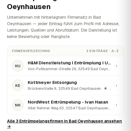
Oeynhausen
Unternehmen mit hinterlegtem Firmensitz in Bad
Oeynhausen — jeder Eintrag führt zum Profil mit Adresse,
Leistungen, Quellen und Abrufdatum. Die Darstellung ist
keine Bewertung oder Rangliste.
FIRMENVERZEICHNIS
3 EINTRÄGE · A–Z
H&M Dienstleistung I Entrümplung I Umzug
›
HU
Von-Puttkammer-Straße 26, 32549 Bad Oeynhausen · ★ 5 (5)
Kottmeyer Entsorgung
›
KE
Brückenstraße 9, 32549 Bad Oeynhausen · ★ 2,3 (9)
NordWest Entrümpelung - Ivan Hasan
›
NH
Alter Rehmer Weg 63, 32547 Bad Oeynhausen · ★ 5 (8)
Alle 3 Entrümpelungsfirmen in Bad Oeynhausen ansehen
→