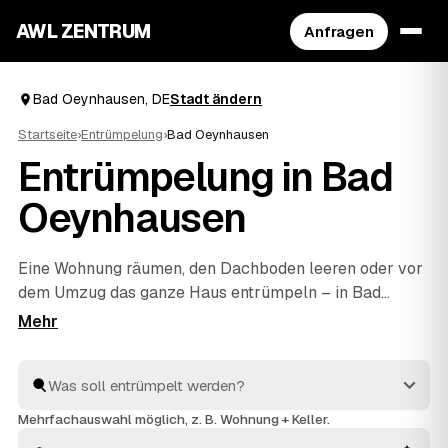
AWL ZENTRUM
Anfragen
Bad Oeynhausen, DE
Stadt ändern
Startseite
›
Entrümpelung
›
Bad Oeynhausen
Entrümpelung in Bad
Oeynhausen
Eine Wohnung räumen, den Dachboden leeren oder vor
dem Umzug das ganze Haus entrümpeln – in Bad
Oeynhausen müssen Sie sich dafür nicht selbst auf die
Suche nach einem Betrieb machen. Über AWL stellen
Sie eine einzige Anfrage und erhalten Festpreis-
Angebote von geprüften Anbietern aus der Umgebung.
Egal ob kleiner Auftrag oder komplette
Mehrfachauswahl möglich, z. B. Wohnung + Keller.
Haushaltsauflösung
: Sie vergleichen, wählen aus und