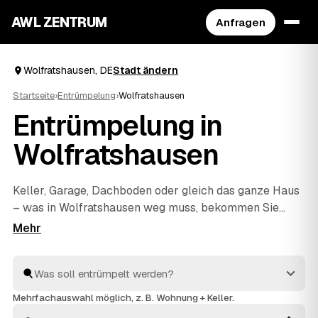
AWL ZENTRUM
Anfragen
Wolfratshausen, DE
Stadt ändern
Startseite
›
Entrümpelung
›
Wolfratshausen
Entrümpelung in
Wolfratshausen
Keller, Garage, Dachboden oder gleich das ganze Haus
– was in Wolfratshausen weg muss, bekommen Sie
über AWL unkompliziert geregelt. Sie schildern einmal
den Umfang, und mehrere geprüfte Anbieter aus der
Region melden sich mit einem festen Preis zurück.
Auch eine Messie-Wohnung oder eine Entrümpelung
vor dem Verkauf ist dabei kein Problem. Sie
Mehrfachauswahl möglich, z. B. Wohnung + Keller.
vergleichen die Angebote und beauftragen erst, wenn