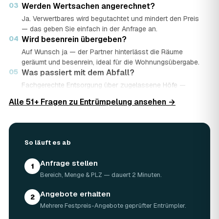
03
Werden Wertsachen angerechnet?
Ja. Verwertbares wird begutachtet und mindert den Preis
— das geben Sie einfach in der Anfrage an.
04
Wird besenrein übergeben?
Auf Wunsch ja — der Partner hinterlässt die Räume
geräumt und besenrein, ideal für die Wohnungsübergabe.
05
Was passiert mit dem Abfall?
Fachgerechte Entsorgung über zugelassene Höfe —
Wertstoffe werden recycelt oder gespendet, mit
Alle 51+ Fragen zu Entrümpelung ansehen →
Nachweis.
06
Ist die Anfrage kostenlos?
Ja, kostenlos und unverbindlich. Sie vergleichen mehrere
Angebote und entscheiden in Ruhe.
So läuft es ab
Anfrage stellen
1
Bereich, Menge & PLZ — dauert 2 Minuten.
Angebote erhalten
2
Mehrere Festpreis-Angebote geprüfter Entrümpler.