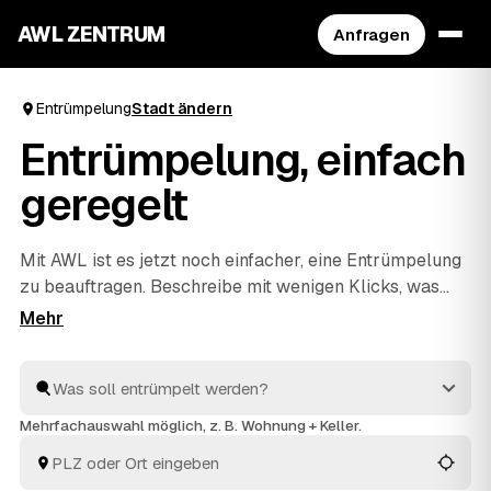
AWL ZENTRUM
Anfragen
Entrümpelung
Stadt ändern
Entrümpelung, einfach
geregelt
Mit AWL ist es jetzt noch einfacher, eine Entrümpelung
zu beauftragen. Beschreibe mit wenigen Klicks, was
raus soll, und erhalte passende Festpreis-Angebote
von geprüften Anbietern aus deiner Region. Ob
Wohnung, Keller, Dachboden oder Haushaltsauflösung
– die Profis räumen schnell aus und entsorgen alles
fachgerecht. So ist dies die praktischste Art, deine
Mehrfachauswahl möglich, z. B. Wohnung + Keller.
nächste Entrümpelung zu organisieren.