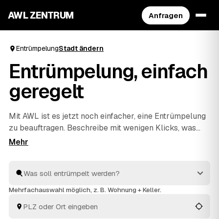
AWL ZENTRUM
Anfragen
Entrümpelung
Stadt ändern
Entrümpelung, einfach
geregelt
Mit AWL ist es jetzt noch einfacher, eine Entrümpelung
zu beauftragen. Beschreibe mit wenigen Klicks, was
raus soll, und erhalte passende Festpreis-Angebote
von geprüften Anbietern aus deiner Region. Ob
Wohnung, Keller, Dachboden oder Haushaltsauflösung
– die Profis räumen schnell aus und entsorgen alles
fachgerecht. So ist dies die praktischste Art, deine
Mehrfachauswahl möglich, z. B. Wohnung + Keller.
nächste Entrümpelung zu organisieren.