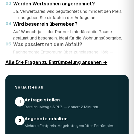
03
Werden Wertsachen angerechnet?
Ja. Verwertbares wird begutachtet und mindert den Preis
— das geben Sie einfach in der Anfrage an.
04
Wird besenrein übergeben?
Auf Wunsch ja — der Partner hinterlässt die Räume
geräumt und besenrein, ideal für die Wohnungsübergabe.
05
Was passiert mit dem Abfall?
Fachgerechte Entsorgung über zugelassene Höfe —
Wertstoffe werden recycelt oder gespendet, mit
Alle 51+ Fragen zu Entrümpelung ansehen →
Nachweis.
06
Ist die Anfrage kostenlos?
Ja, kostenlos und unverbindlich. Sie vergleichen mehrere
Angebote und entscheiden in Ruhe.
So läuft es ab
Anfrage stellen
1
Bereich, Menge & PLZ — dauert 2 Minuten.
Angebote erhalten
2
Mehrere Festpreis-Angebote geprüfter Entrümpler.