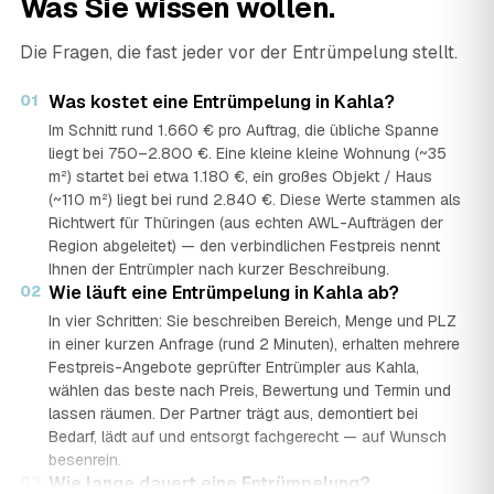
Was Sie wissen wollen.
Die Fragen, die fast jeder vor der Entrümpelung stellt.
01
Was kostet eine Entrümpelung in Kahla?
Im Schnitt rund 1.660 € pro Auftrag, die übliche Spanne
liegt bei 750–2.800 €. Eine kleine kleine Wohnung (~35
m²) startet bei etwa 1.180 €, ein großes Objekt / Haus
(~110 m²) liegt bei rund 2.840 €. Diese Werte stammen als
Richtwert für Thüringen (aus echten AWL-Aufträgen der
Region abgeleitet) — den verbindlichen Festpreis nennt
Ihnen der Entrümpler nach kurzer Beschreibung.
02
Wie läuft eine Entrümpelung in Kahla ab?
In vier Schritten: Sie beschreiben Bereich, Menge und PLZ
in einer kurzen Anfrage (rund 2 Minuten), erhalten mehrere
Festpreis-Angebote geprüfter Entrümpler aus Kahla,
wählen das beste nach Preis, Bewertung und Termin und
lassen räumen. Der Partner trägt aus, demontiert bei
Bedarf, lädt auf und entsorgt fachgerecht — auf Wunsch
besenrein.
03
Wie lange dauert eine Entrümpelung?