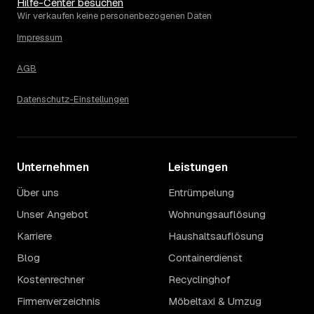
eher am unteren Ende, eine voll möblierte Wohnung mit
Hilfe-Center besuchen
Etage ohne Aufzug oder viel Sperrmüll eher am oberen.
Wir verkaufen keine personenbezogenen Daten
Auch anrechenbare Wertgegenstände oder ein hoher
Impressum
Sondermüllanteil verschieben den Endpreis. Den genauen
Betrag für Ihren Fall erfahren Sie erst nach einer kurzen,
AGB
kostenlosen Einschätzung.
Datenschutz-Einstellungen
Unternehmen
Leistungen
Über uns
Entrümpelung
Unser Angebot
Wohnungsauflösung
Karriere
Haushaltsauflösung
Blog
Containerdienst
Kostenrechner
Recyclinghof
Firmenverzeichnis
Möbeltaxi & Umzug