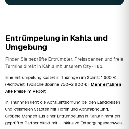
In vielen Fällen ja: Arbeits-, Fahrt- und
Entsorgungskosten lassen sich als haushaltsnahe
Dienstleistung bzw. Handwerkerleistung anteilig
absetzen, sofern es um einen selbst genutzten Haushalt
geht und Sie die Rechnung per Überweisung begleichen.
Entrümpelung in
Kahla
und
AWL Zentrum vermittelt nur die Entrümpler und ersetzt
keine Steuerberatung — die konkrete Anrechnung klären
Umgebung
Sie mit Ihrem Finanzamt oder Steuerberater.
07
Übernimmt das Sozialamt oder Jobcenter die
Finden Sie geprüfte Entrümpler, Preisspannen und freie
Kosten?
Termine direkt in
Kahla
mit unserem City-Hub.
Im Einzelfall ist das möglich — etwa bei einer
Wohnungsauflösung im Rahmen von Sozialhilfe oder
Eine Entrümpelung kostet in Thüringen im Schnitt 1.660 €
einem vom Amt veranlassten Umzug. Wichtig: Den Antrag
(Richtwert, typische Spanne 750–2.800 €).
Mehr erfahren
·
stellen Sie vor Auftragserteilung beim zuständigen Amt
Alle Preise im Report
und holen die Kostenübernahme schriftlich ein. AWL
Zentrum vermittelt die Entrümpler, entscheidet aber nicht
In Thüringen liegt die Abfallentsorgung bei den Landkreisen
über die Kostenübernahme.
und kreisfreien Städten mit Höfen und Abrufabholung.
08
Bekomme ich einen Entsorgungsnachweis?
Größere Mengen aus einer Entrümpelung in Kahla nimmt ein
Ja. Die Partner entsorgen über zugelassene Höfe und
geprüfter Partner direkt mit – inklusive Entsorgungsnachweis.
stellen auf Wunsch einen Entsorgungsnachweis aus —