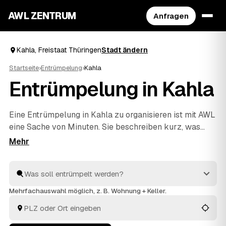
AWL ZENTRUM
Anfragen
Kahla, Freistaat Thüringen
Stadt ändern
Startseite
›
Entrümpelung
›
Kahla
Entrümpelung in Kahla
Eine Entrümpelung in Kahla zu organisieren ist mit AWL
eine Sache von Minuten. Sie beschreiben kurz, was
raus soll – ob vollgestellter Keller, Dachboden, eine
komplette Wohnung oder ganzes Haus –, und
bekommen dafür Festpreis-Angebote geprüfter
Anbieter aus Freistaat Thüringen. Statt einzeln zu
telefonieren vergleichen Sie die Vorschläge in Ruhe und
Mehrfachauswahl möglich, z. B. Wohnung + Keller.
entscheiden selbst. Die Profis räumen aus und
entsorgen alles fachgerecht.