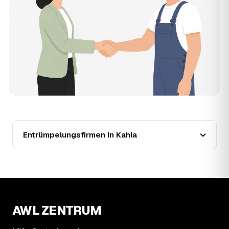
Wohnung in Kahla?
Für eine durchschnittliche Wohnung mit rund 65 m² liegen
die Kosten in Kahla bei etwa 1.840 €, das entspricht im
Schnitt rund 31,4 € je Quadratmeter. Zugänglichkeit
(Etage, Aufzug), Menge und Sperrmüllanteil verschieben
den Preis nach oben oder unten — den genauen
Festpreis nennt Ihnen der Entrümpler nach kurzer
Beschreibung.
13
Werden Entrümpelungen in Kahla in Zukunft
teurer?
Seit 2020 verlief die Preisentwicklung in Kahla steigend
(+37 %), mit dem bisherigen Höchststand im Jahr 2025.
Entrümpelungsfirmen in Kahla
Eine Prognose lässt sich daraus nicht ableiten, aber die
Daten zeigen: Wer frühzeitig anfragt, sichert sich das
aktuelle Preisniveau als Festpreis — unabhängig davon,
wie sich der Markt weiterentwickelt.
14
Warum schwankt der Preis zwischen 750 und
2.800 € in Kahla?
AWL ZENTRUM
Die Spanne ergibt sich vor allem aus Menge und
Zugänglichkeit: Ein einzelner Keller oder Dachboden liegt