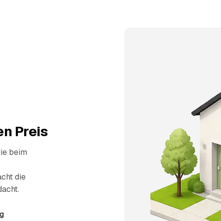
n Preis
die beim
cht die
dacht.
g