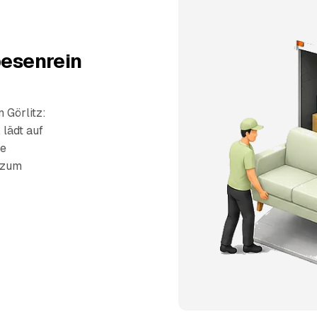
besenrein
 Görlitz:
 lädt auf
ie
s zum