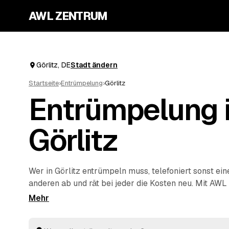
AWL ZENTRUM
Görlitz, DE
Stadt ändern
Startseite
›
Entrümpelung
›
Görlitz
Entrümpelung 
Görlitz
Wer in Görlitz entrümpeln muss, telefoniert sonst ei
anderen ab und rät bei jeder die Kosten neu. Mit AWL
Vorhaben ein einziges Mal – Keller, Dachboden, Wo
Haus – und bekommen dafür feste Preise mehrerer g
Deutschland. Sie legen die Angebote nebeneinander 