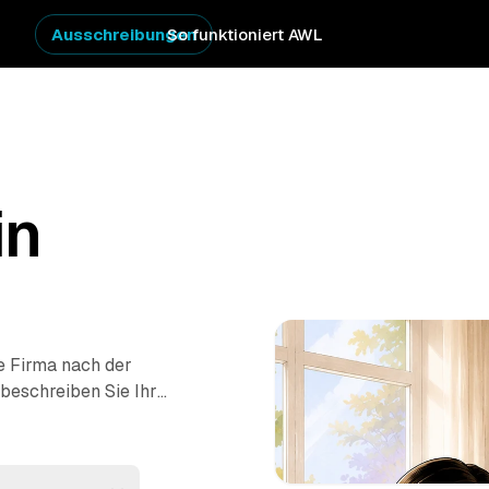
Ausschreibungen
So funktioniert AWL
in
ne Firma nach der
 beschreiben Sie Ihr
hnung oder ganzes
eprüfter Anbieter aus
und sehen sofort,