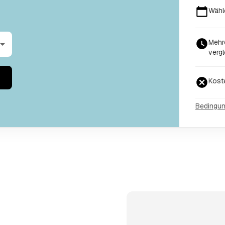
Wähl
Mehre
vergl
Kost
Bedingu