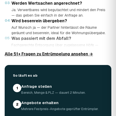
03
Werden Wertsachen angerechnet?
Ja. Verwertbares wird begutachtet und mindert den Preis
— das geben Sie einfach in der Anfrage an.
04
Wird besenrein übergeben?
Auf Wunsch ja — der Partner hinterlässt die Räume
geräumt und besenrein, ideal für die Wohnungsübergabe.
05
Was passiert mit dem Abfall?
Fachgerechte Entsorgung über zugelassene Höfe —
Wertstoffe werden recycelt oder gespendet, mit
Alle 51+ Fragen zu Entrümpelung ansehen →
Nachweis.
06
Ist die Anfrage kostenlos?
Ja, kostenlos und unverbindlich. Sie vergleichen mehrere
Angebote und entscheiden in Ruhe.
So läuft es ab
Anfrage stellen
1
Bereich, Menge & PLZ — dauert 2 Minuten.
Angebote erhalten
2
Mehrere Festpreis-Angebote geprüfter Entrümpler.