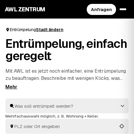
AWL ZENTRUM
Anfragen
Entrümpelung
Stadt ändern
Entrümpelung, einfach
geregelt
Mit AWL ist es jetzt noch einfacher, eine Entrümpelung
zu beauftragen. Beschreibe mit wenigen Klicks, was
raus soll, und erhalte passende Festpreis-Angebote
von geprüften Anbietern aus deiner Region. Ob
Wohnung, Keller, Dachboden oder Haushaltsauflösung
– die Profis räumen schnell aus und entsorgen alles
fachgerecht. So ist dies die praktischste Art, deine
Mehrfachauswahl möglich, z. B. Wohnung + Keller.
nächste Entrümpelung zu organisieren.