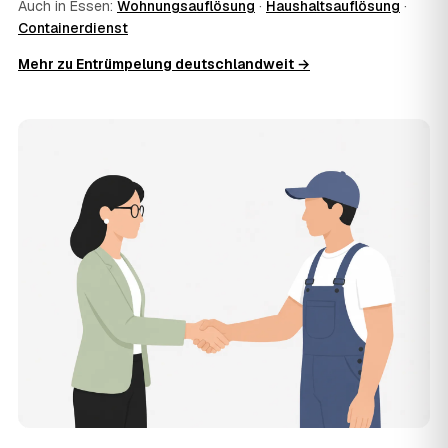
Auch in Essen:
Wohnungsauflösung
·
Haushaltsauflösung
·
11
Was kostet die Anfrage über AWL Zentrum?
Containerdienst
Die Anfrage ist kostenlos und unverbindlich. AWL
Mehr zu Entrümpelung deutschlandweit →
Zentrum ist Vermittler: Sie schildern einmal, was raus
muss, und erhalten mehrere Festpreis-Angebote geprüfter
Entrümpler aus Essen zum Vergleichen. Bezahlt wird nur
der Entrümpler, den Sie selbst auswählen.
12
Was kostet die Entrümpelung einer normalen
Wohnung in Essen?
Für eine durchschnittliche Wohnung mit rund 65 m² liegen
die Kosten in Essen bei etwa 1.840 €, das entspricht im
Schnitt rund 33,8 € je Quadratmeter. Zugänglichkeit
(Etage, Aufzug), Menge und Sperrmüllanteil verschieben
den Preis nach oben oder unten — den genauen
Festpreis nennt Ihnen der Entrümpler nach kurzer
Beschreibung.
13
Werden Entrümpelungen in Essen in Zukunft
teurer?
Seit 2023 verlief die Preisentwicklung in Essen stabil (±0
%), mit dem bisherigen Höchststand im Jahr 2023. Eine
Prognose lässt sich daraus nicht ableiten, aber die Daten