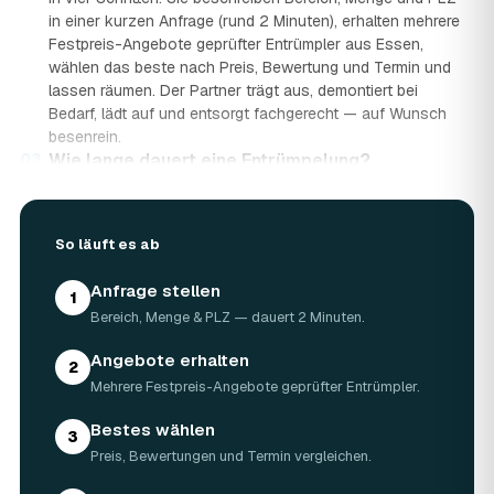
in einer kurzen Anfrage (rund 2 Minuten), erhalten mehrere
Festpreis-Angebote geprüfter Entrümpler aus Essen,
wählen das beste nach Preis, Bewertung und Termin und
lassen räumen. Der Partner trägt aus, demontiert bei
Bedarf, lädt auf und entsorgt fachgerecht — auf Wunsch
besenrein.
03
Wie lange dauert eine Entrümpelung?
Das hängt von der Größe ab: Ein Keller oder einzelner
Raum ist oft an einem halben bis ganzen Tag geräumt,
eine komplette Wohnung oder ein Haus in Essen kann ein
So läuft es ab
bis zwei Tage dauern. Einen Termin gibt es häufig schon
innerhalb weniger Tage, bei akuten Fällen wie einer
Anfrage stellen
1
Messie-Wohnung auch kurzfristig.
Bereich, Menge & PLZ — dauert 2 Minuten.
04
Welche Gegenstände werden bei der
Entrümpelung entsorgt?
Angebote erhalten
2
Mitgenommen wird praktisch der gesamte Hausrat: Möbel,
Mehrere Festpreis-Angebote geprüfter Entrümpler.
Elektrogeräte, Teppiche, Kleidung, Kartons, Sperrmüll
sowie Keller- und Dachbodengerümpel. Sondermüll und
Bestes wählen
3
Gefahrstoffe werden gesondert behandelt. Alles geht
Preis, Bewertungen und Termin vergleichen.
fachgerecht über zugelassene Entsorgungshöfe,