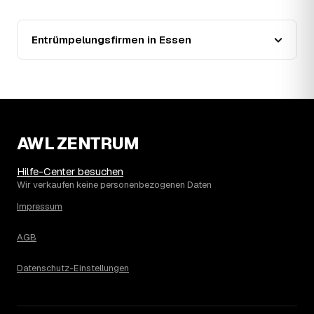
zeigen: Wer frühzeitig anfragt, sichert sich das aktuelle
Preisniveau als Festpreis — unabhängig davon, wie sich
der Markt weiterentwickelt.
Entrümpelungsfirmen in Essen
14
Warum schwankt der Preis zwischen 620 und
2.860 € in Essen?
Die Spanne ergibt sich vor allem aus Menge und
Zugänglichkeit: Ein einzelner Keller oder Dachboden liegt
eher am unteren Ende, eine voll möblierte Wohnung mit
Etage ohne Aufzug oder viel Sperrmüll eher am oberen.
AWL ZENTRUM
Auch anrechenbare Wertgegenstände oder ein hoher
Sondermüllanteil verschieben den Endpreis. Den genauen
Betrag für Ihren Fall erfahren Sie erst nach einer kurzen,
Hilfe-Center besuchen
kostenlosen Einschätzung.
Wir verkaufen keine personenbezogenen Daten
Impressum
AGB
Datenschutz-Einstellungen