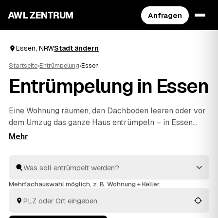
AWL ZENTRUM
Anfragen
Essen, NRW
Stadt ändern
Startseite
›
Entrümpelung
›
Essen
Entrümpelung in Essen
Eine Wohnung räumen, den Dachboden leeren oder vor
dem Umzug das ganze Haus entrümpeln – in Essen
müssen Sie sich dafür nicht selbst auf die Suche nach
einem Betrieb machen. Über AWL stellen Sie eine
einzige Anfrage und erhalten Festpreis-Angebote von
geprüften Anbietern aus der Umgebung. Egal ob kleiner
Auftrag oder komplette
Haushaltsauflösung
: Sie
Mehrfachauswahl möglich, z. B. Wohnung + Keller.
vergleichen, wählen aus und alles wird fachgerecht
entsorgt.