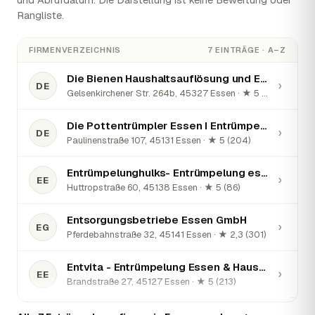
Rangliste.
FIRMENVERZEICHNIS
7 EINTRÄGE · A–Z
Die Bienen Haushaltsauflösung und Entrümpelung Essen
›
DE
Gelsenkirchener Str. 264b, 45327 Essen · ★ 5 (132)
Die Pottentrümpler Essen I Entrümpelung & Haushaltsauflösung Essen
›
DE
Paulinenstraße 107, 45131 Essen · ★ 5 (204)
Entrümpelunghulks- Entrümpelung essen, Haushaltsauflösung & Wohnungsauflösung, Kellerentrümpelung essen
›
EE
Huttropstraße 60, 45138 Essen · ★ 5 (86)
Entsorgungsbetriebe Essen GmbH
›
EG
Pferdebahnstraße 32, 45141 Essen · ★ 2,3 (301)
Entvita - Entrümpelung Essen & Haushaltsauflösung Essen
›
EE
Brandstraße 27, 45127 Essen · ★ 5 (213)
KL Umzugs & Montageservice (Entrümpelung & Haushaltsauflösung)