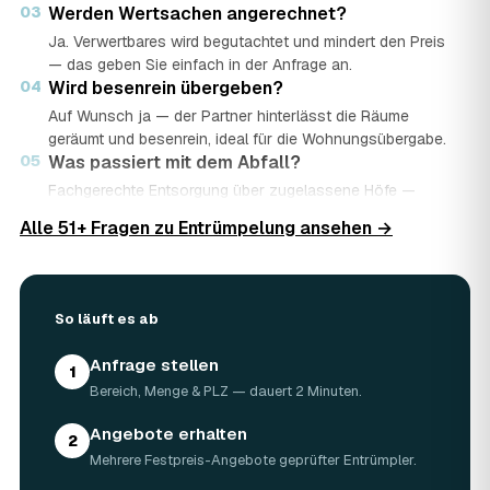
03
Werden Wertsachen angerechnet?
Ja. Verwertbares wird begutachtet und mindert den Preis
— das geben Sie einfach in der Anfrage an.
04
Wird besenrein übergeben?
Auf Wunsch ja — der Partner hinterlässt die Räume
geräumt und besenrein, ideal für die Wohnungsübergabe.
05
Was passiert mit dem Abfall?
Fachgerechte Entsorgung über zugelassene Höfe —
Wertstoffe werden recycelt oder gespendet, mit
Alle 51+ Fragen zu Entrümpelung ansehen →
Nachweis.
06
Ist die Anfrage kostenlos?
Ja, kostenlos und unverbindlich. Sie vergleichen mehrere
Angebote und entscheiden in Ruhe.
So läuft es ab
Anfrage stellen
1
Bereich, Menge & PLZ — dauert 2 Minuten.
Angebote erhalten
2
Mehrere Festpreis-Angebote geprüfter Entrümpler.