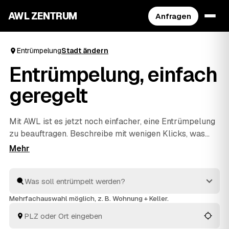
AWL ZENTRUM
Anfragen
Entrümpelung
Stadt ändern
Entrümpelung, einfach
geregelt
Mit AWL ist es jetzt noch einfacher, eine Entrümpelung
zu beauftragen. Beschreibe mit wenigen Klicks, was
raus soll, und erhalte passende Festpreis-Angebote
von geprüften Anbietern aus deiner Region. Ob
Wohnung, Keller, Dachboden oder Haushaltsauflösung
– die Profis räumen schnell aus und entsorgen alles
fachgerecht. So ist dies die praktischste Art, deine
Mehrfachauswahl möglich, z. B. Wohnung + Keller.
nächste Entrümpelung zu organisieren.