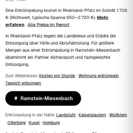
Kosten?
Eine Entrümpelung kostet in Rheinland-Pfalz im Schnitt 1.705
Im Einzelfall ist das möglich — etwa bei einer
€ (Richtwert, typische Spanne 550–2.720 €).
Mehr
Wohnungsauflösung im Rahmen von Sozialhilfe oder
erfahren
·
Alle Preise im Report
einem vom Amt veranlassten Umzug. Wichtig: Den Antrag
stellen Sie vor Auftragserteilung beim zuständigen Amt
In Rheinland-Pfalz regeln die Landkreise und Städte die
und holen die Kostenübernahme schriftlich ein. AWL
Entsorgung über Höfe und Abrufabholung. Für größere
Zentrum vermittelt die Entrümpler, entscheidet aber nicht
Mengen aus einer Entrümpelung in Ramstein-Miesenbach
über die Kostenübernahme.
08
Bekomme ich einen Entsorgungsnachweis?
übernimmt ein Partner Abtransport und fachgerechte
Entsorgung.
Ja. Die Partner entsorgen über zugelassene Höfe und
stellen auf Wunsch einen Entsorgungsnachweis aus —
Zum Weiterlesen:
Kosten pro Stunde
·
Wohnung entrümpeln
·
wichtig zum Beispiel für Vermieter, Nachlassverwaltung
oder die eigene Dokumentation.
Teppich entsorgen
09
Muss ich bei der Entrümpelung anwesend sein?
Nicht zwingend. Viele Kunden in Ramstein-Miesenbach
Ramstein-Miesenbach
sind nur zur Übergabe und zum Abschluss vor Ort; den
genauen Ablauf — etwa die Schlüsselübergabe —
Entrümpelung in der Nähe:
Landstuhl
·
Kaiserslautern
·
Wolfstein
stimmen Sie direkt mit dem Entrümpler ab.
10
Was ist im Festpreis enthalten?
·
Otterberg
·
Kusel
·
Homburg
Der Festpreis deckt in der Regel das komplette