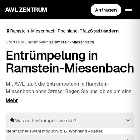
AWL ZENTRUM
Anfragen
Ramstein-Miesenbach, Rheinland-Pfalz
Stadt ändern
Startseite
›
Entrümpelung
›
Ramstein-Miesenbach
Entrümpelung in
Ramstein-Miesenbach
Mit AWL läuft die Entrümpelung in Ramstein-
Miesenbach ohne Stress: Sagen Sie uns, ob es um einen
Keller, eine ganze Wohnung, ein Haus oder eine Messie-
Wohnung geht, und Sie bekommen dafür mehrere
Festpreis-Angebote auf einmal. Die Anbieter sind
geprüft und aus Ihrer Nähe – von Ramstein-
Miesenbach bis
Landstuhl
und
Kaiserslautern
. So
Mehrfachauswahl möglich, z. B. Wohnung + Keller.
sparen Sie sich das einzelne Anfragen und sehen direkt,