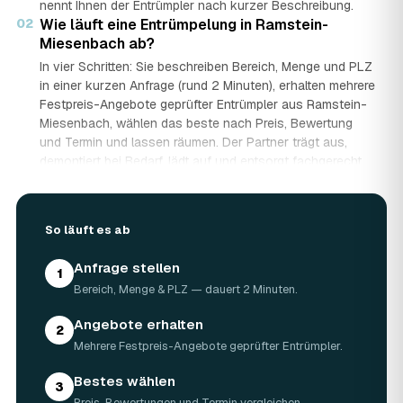
nennt Ihnen der Entrümpler nach kurzer Beschreibung.
02
Wie läuft eine Entrümpelung in Ramstein-
Miesenbach ab?
In vier Schritten: Sie beschreiben Bereich, Menge und PLZ
in einer kurzen Anfrage (rund 2 Minuten), erhalten mehrere
Festpreis-Angebote geprüfter Entrümpler aus Ramstein-
Miesenbach, wählen das beste nach Preis, Bewertung
und Termin und lassen räumen. Der Partner trägt aus,
demontiert bei Bedarf, lädt auf und entsorgt fachgerecht
— auf Wunsch besenrein.
03
Wie lange dauert eine Entrümpelung?
Das hängt von der Größe ab: Ein Keller oder einzelner
So läuft es ab
Raum ist oft an einem halben bis ganzen Tag geräumt,
eine komplette Wohnung oder ein Haus in Ramstein-
Anfrage stellen
1
Miesenbach kann ein bis zwei Tage dauern. Einen Termin
Bereich, Menge & PLZ — dauert 2 Minuten.
gibt es häufig schon innerhalb weniger Tage, bei akuten
Fällen wie einer Messie-Wohnung auch kurzfristig.
Angebote erhalten
2
04
Welche Gegenstände werden bei der
Mehrere Festpreis-Angebote geprüfter Entrümpler.
Entrümpelung entsorgt?
Mitgenommen wird praktisch der gesamte Hausrat: Möbel,
Bestes wählen
3
Elektrogeräte, Teppiche, Kleidung, Kartons, Sperrmüll
Preis, Bewertungen und Termin vergleichen.